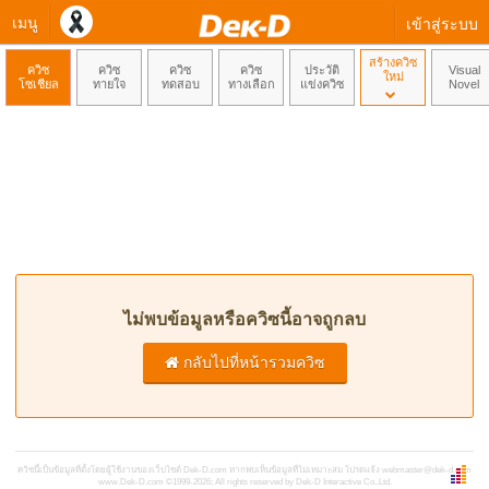
เมนู
เข้าสู่ระบบ
สร้างควิซ
ควิซ
ควิซ
ควิซ
ควิซ
ประวัติ
Visual
ใหม่
โซเชียล
ทายใจ
ทดสอบ
ทางเลือก
แข่งควิซ
Novel
ไม่พบข้อมูลหรือควิซนี้อาจถูกลบ
กลับไปที่หน้ารวมควิซ
ควิซนี้เป็นข้อมูลที่ตั้งโดยผู้ใช้งานของเว็บไซต์ Dek-D.com หากพบเห็นข้อมูลที่ไม่เหมาะสม โปรดแจ้ง
webmaster@dek-d.com
www.Dek-D.com
©1999-2026; All rights reserved by Dek-D Interactive Co.,Ltd.