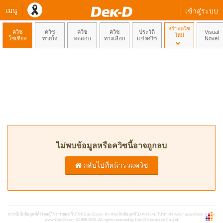
เมนู
เข้าสู่ระบบ
สร้างควิซ
ควิซ
ควิซ
ควิซ
ควิซ
ประวัติ
Visual
ใหม่
โซเชียล
ทายใจ
ทดสอบ
ทางเลือก
แข่งควิซ
Novel
ไม่พบข้อมูลหรือควิซนี้อาจถูกลบ
กลับไปที่หน้ารวมควิซ
ควิซนี้เป็นข้อมูลที่ตั้งโดยผู้ใช้งานของเว็บไซต์ Dek-D.com หากพบเห็นข้อมูลที่ไม่เหมาะสม โปรดแจ้ง
webmaster@dek-d.com
www.Dek-D.com
©1999-2026; All rights reserved by Dek-D Interactive Co.,Ltd.