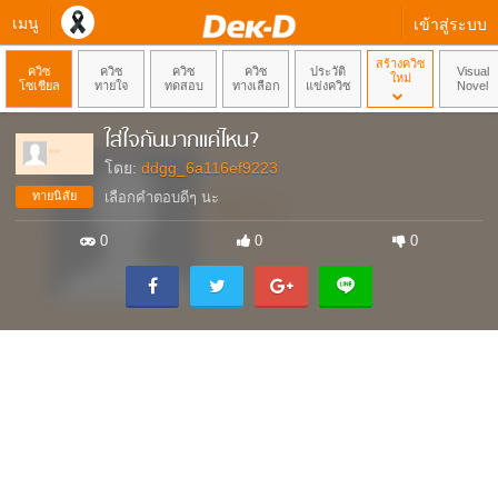
เมนู
เข้าสู่ระบบ
สร้างควิซ
ควิซ
ควิซ
ควิซ
ควิซ
ประวัติ
Visual
ใหม่
โซเชียล
ทายใจ
ทดสอบ
ทางเลือก
แข่งควิซ
Novel
ใส่ใจกันมากแค่ไหน?
โดย:
ddgg_6a116ef9223
ทายนิสัย
เลือกคำตอบดีๆ นะ
0
0
0