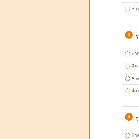
ช้าง
3
จ
ปากจ
ลืม
Amo
ผีมา
4
จ
บ้า