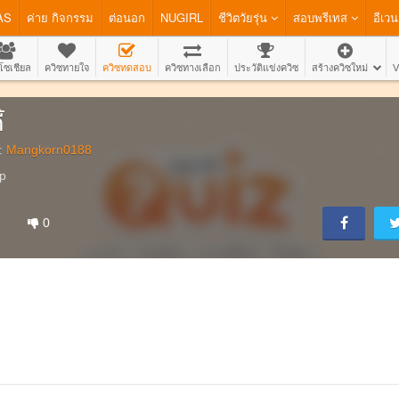
AS
ค่าย กิจกรรม
ต่อนอก
NUGIRL
ชีวิตวัยรุ่น
สอบพรีเทส
อีเวน
โซเชียล
ควิซทายใจ
ควิซทดสอบ
ควิซทางเลือก
ประวัติแข่งควิซ
สร้างควิซใหม่
V
้
:
Mangkorn0188
p
0