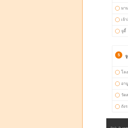
มาม
เจ้า
จูดี้
5
จ
โล
อาบ
วัด
ถังร