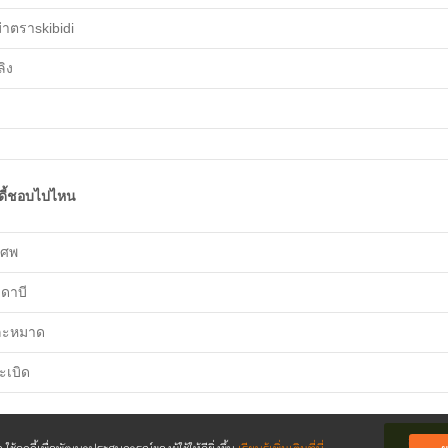
่าตราskibidi
ลิง
ูดี้ชอบไปไหน
งศพ
ูดาบี
ละหมาด
ะเบิด
ส่งคำ