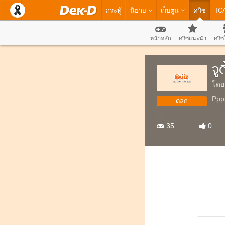
กระทู้
นิยาย
เว็บตูน
ควิซ
TC
หน้าหลัก
ควิซแนะนำ
ควิซ
จูดี
โดย
Ppp
ตลก
35
0