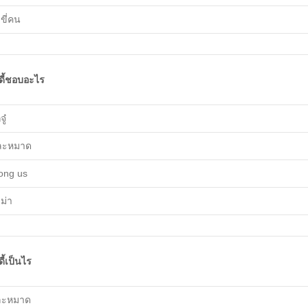
ขี่คน
ูดี้ชอบอะไร
ู๋
ละหมาด
ng​ us​
ม่า
ูดี้เป็นไร
ละหมาด