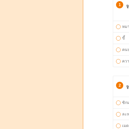
1
จ
หม
ขี้
คนป
คว
2
จ
ซิกม
ละ
เมด