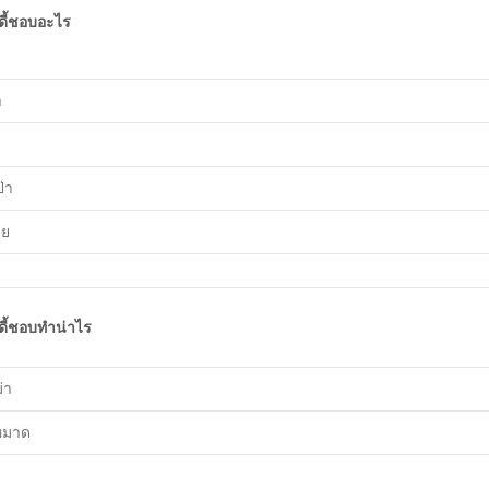
ูดี้ชอบอะไร
า
่า
าย
ูดี้ชอบทำน่าไร
่า
หมาด