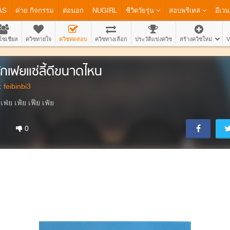
AS
ค่าย กิจกรรม
ต่อนอก
NUGIRL
ชีวิตวัยรุ่น
สอบพรีเทส
อีเวน
โซเชียล
ควิซทายใจ
ควิซทดสอบ
ควิซทางเลือก
ประวัติแข่งควิซ
สร้างควิซใหม่
V
้จักเฟยแซ่ลี้ดีขนาดไหน
:
feibinbi3
เฟ่ย เฟ้ย เฟ๊ย เฟ๋ย
0