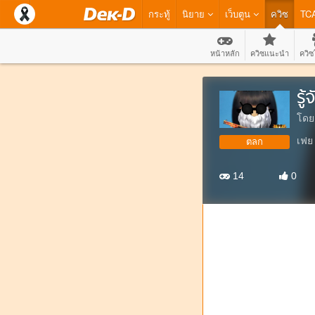
กระทู้
นิยาย
เว็บตูน
ควิซ
TC
หน้าหลัก
ควิซแนะนำ
ควิซ
รู
โดย
เฟย 
ตลก
14
0