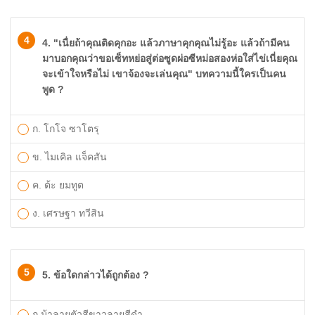
4
4. "เนื่ยถ้าคุณติดคุกอะ แล้วภาษาคุกคุณไม่รู้อะ แล้วถ้ามีคน
มาบอกคุณว่าขอเซ็ทหย่อสู่ต่อซูดผ่อซีหม่อสองห่อใส่ไข่เนี่ยคุณ
จะเข้าใจหรือไม่ เขาจ้องจะเล่นคุณ" บทความนี้ใครเป็นคน
พูด ?
ก. โกโจ ซาโตรุ
ข. ไมเคิล แจ็คสัน
ค. ต้ะ ยมทูต
ง. เศรษฐา ทวีสิน
5
5. ข้อใดกล่าวได้ถูกต้อง ?
ก.ม้าลายตัวสีขาวลายสีดำ