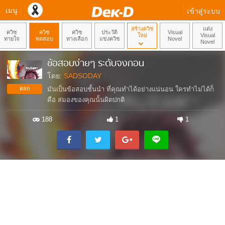
เมนู
เข้าสู่ระบบ
สร้างควิซ
แต่ง
ควิซ
ควิซ
ควิซ
ประวัติ
Visual
ใหม่
Visual
ทายใจ
ทดสอบ
ทางเลือก
แข่งควิซ
Novel
Novel
ข้อสอบง่ายๆ ระดับจงกอน
โดย:
SADSODAY
ตลก
มันเป็นข้อสอบชั้นนำ ที่คุณทำได้อย่างแน่นอน ใครทำไม่ได้ก็
คือ สมองของคุณนั้นผิดปกติ
188
1
1