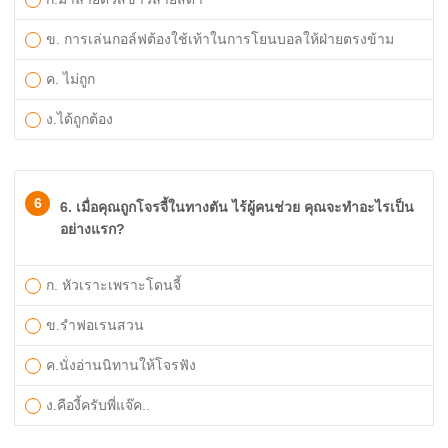
ข. การเล่นกอล์ฟต้องใช้เท้าในการโยนบอลให้ฝ่ายตรงข้าม
ค. ไม่ถูก
ง.ได้ถูกต้อง
6
6. เมื่อคุณถูกโจรจี้ในทางตัน ไร้ผู้คนช่วย คุณจะทำอะไรเป็น
อย่างแรก?
ก. หัวเราะเพราะโดนจี้
ข.รำฟอเรนสวน
ค.นั่งอ่านนิทานให้โจรฟัง
ง.คืองี้ครับพี่แจ๊ค..