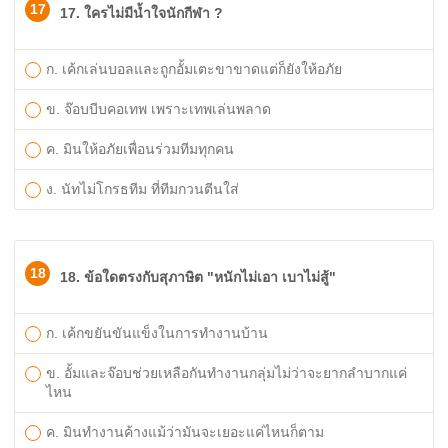
17
17. ใครไม่มีน้ำใจนักกีฬา ?
ก. เค้กเล่นบอลและถูกอั้มเตะขาขาดแต่ก็ยังให้อภัย
ข. จ๊อบบีบคอเทพ เพราะเทพเล่นพลาด
ค. มินให้อภัยเพื่อนร่วมทีมทุกคน
ง. นัทไม่โกรธทีม ที่ทีมกวนตีนใส่
18
18. ข้อใดตรงกับสุภาษิต "หนักไม่เอา เบาไม่สู้"
ก. เค้กขยันขันแข็งในการทำงานบ้าน
ข. อั้มและจ๊อบช่วยเหลือกันทำงานกลุ่มไม่ว่าจะยากลำบากแค่
ไหน
ค. มินทำงานค้างแม้ว่ามันจะเยอะแค่ไหนก็ตาม