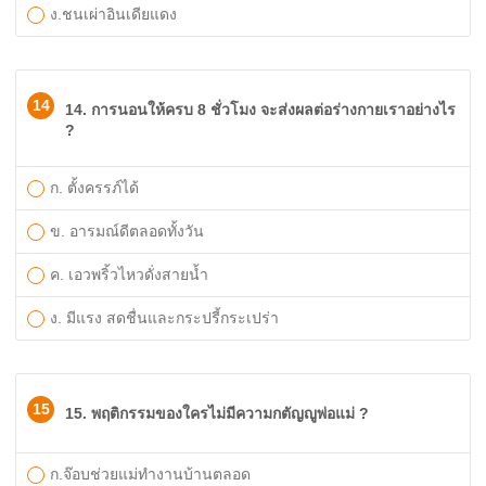
ง.ชนเผ่าอินเดียแดง
14
14. การนอนให้ครบ 8 ชั่วโมง จะส่งผลต่อร่างกายเราอย่างไร
?
ก. ตั้งครรภ์ได้
ข. อารมณ์ดีตลอดทั้งวัน
ค. เอวพริ้วไหวดั่งสายน้ำ
ง. มีแรง สดชื่นและกระปรี้กระเปร่า
15
15. พฤติกรรมของใครไม่มีความกตัญญูพ่อแม่ ?
ก.จ๊อบช่วยแม่ทำงานบ้านตลอด