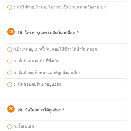
ง.นัทไม่ทำอะไรเลย ไม่ว่าจะเป็นงานหนักหรืองานเบา
19
19. ใครทารุณกรรมสัตว์มากที่สุด ?
ก.ยิวเล่นอยู่แมวทั้งวัน คอยให้ข้าวให้น้ำกินตลอด
ข. อั้มป้อนนมสุนัขที่พึ่งเกิด
ค. ทีมมักจะเก็บหมาแมวที่ถูกทิ้งมาเลี้ยง
ง. นัทชอบตบตีแมวอยู่บ่อยๆ
20
20. ข้อใดกล่าวได้ถูกต้อง ?
ก. อั้มเป็นเก