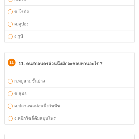
ข.โรบัค
ค.คูปอง
ง.รูบี
11
11. คนสกลนครส่วนนึงมักจะชอบทานอะไร ?
ก.หมูสามชั้นย่าง
ข.สุนัข
ค.ปลาแซลม่อนนึ่งวัชพืช
ง.หมีกริซลี่ต้มสมุนไพร