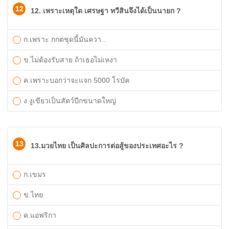
12
12. เพราะเหตุใด เศรษฐา ทวีสินจึงได้เป็นนายก ?
ก.เพราะ กกตชุดนี้มันควา..
ข.ไม่ต้องรับสาย ถ้าเธอไม่เหงา
ค.เพราะบอกว่าจะแจก 5000 โรบัค
ง.งูเขียวเป็นสัตว์ปีกขนาดใหญ่
13
13.มวยไทย เป็นศิลปะการต่อสู้ของประเทศอะไร ?
ก.เขมร
ข.ไทย
ค.แอฟริกา