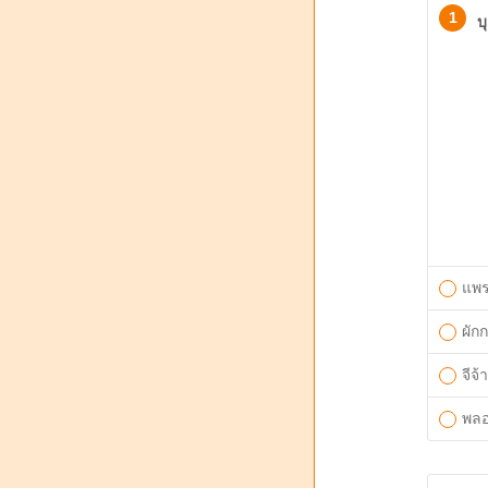
1
บ
แพร
ผักก
จีจ้
พลอย