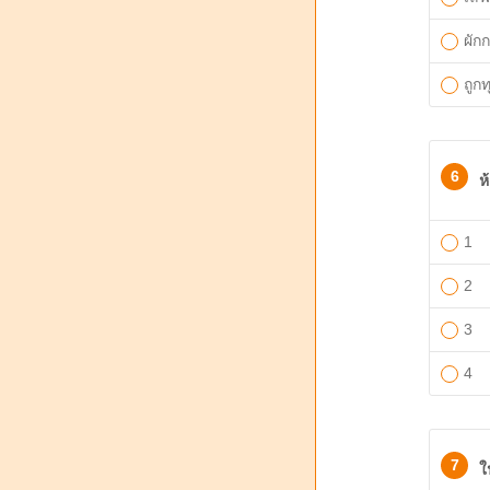
ผัก
ถูกท
6
ห
1
2
3
4
7
ใ