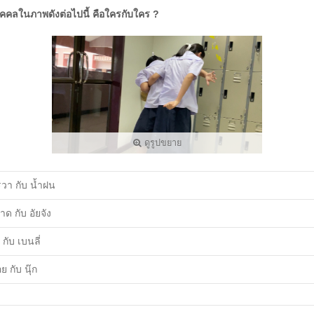
ุคคลในภาพดังต่อไปนี้ คือใครกับใคร ?
ดูรูปขยาย
วา กับ น้ำฝน
าด กับ อัยจัง
า กับ เบนลี่
 กับ นุ๊ก