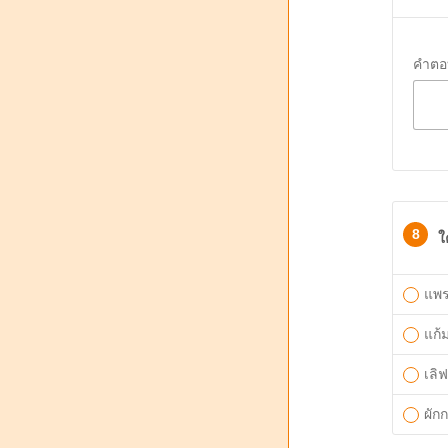
คำตอ
8
ใ
แพร
แก้
เลิ
ผัก