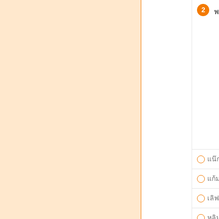
2
พ
แน๊
แก้
เลิฟ
หลิ