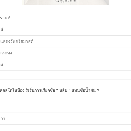
ดูรูปขยาย
รานต์
สี
แสดงวันคริสมาสต์
ยกระทง
ม่
ุคคลใดในห้อง ริเริ่มการเรียกชื่อ " หลิม " แทนชื่อน้ำฝน ?
ม
รวา