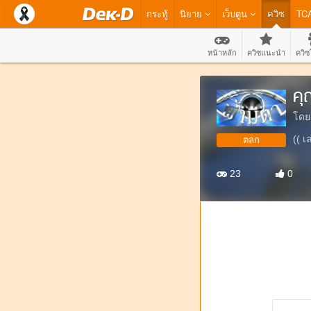
กระทู้
นิยาย
เว็บตูน
ควิซ
TC
หน้าหลัก
ควิซแนะนำ
ควิซ
คุ
โดย
(( เ
ตลก
23
0