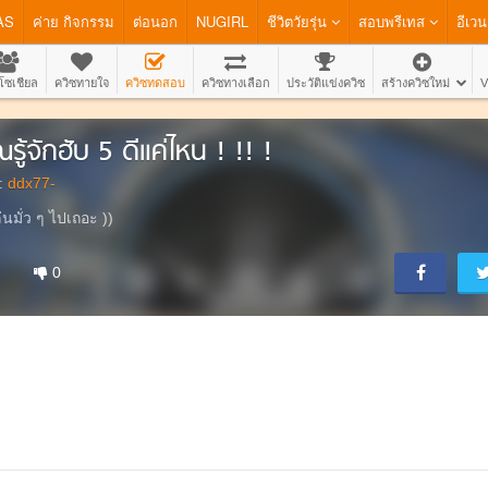
AS
ค่าย กิจกรรม
ต่อนอก
NUGIRL
ชีวิตวัยรุ่น
สอบพรีเทส
อีเวน
โซเชียล
ควิซทายใจ
ควิซทดสอบ
ควิซทางเลือก
ประวัติแข่งควิซ
สร้างควิซใหม่
V
ณรู้จักฮับ 5 ดีแค่ไหน ! !! !
:
ddx77-
ล่นมั่ว ๆ ไปเถอะ ))
0