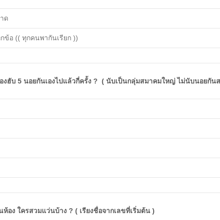
กาด
ุกข้อ (( ทุกคนพากันเรียก ))
้องฮับ 5 นอยกันเองไปแล้วกี่ครั้ง ? ( นับเป็นกลุ่มสมาคมใหญ่ ไม่นับนอยกัน
นห้อง ใครสวมแว่นบ้าง ? ( เรียงชื่อจากเลขที่เริ่มต้น )