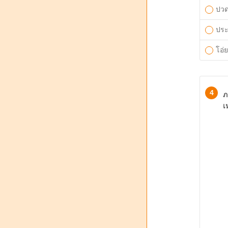
ปวด
ปร
โอ่
4
ภ
เ