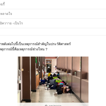
ขรี้
ะหลาดใจ
ยอิควาาย -เป็นไร
าพดังต่อไปนี้เป็นเหตุการณ์สำคัญในประวัติศาสตร์
หตุการณ์นี้คือเหตุการณ์ช่วงไหน ?