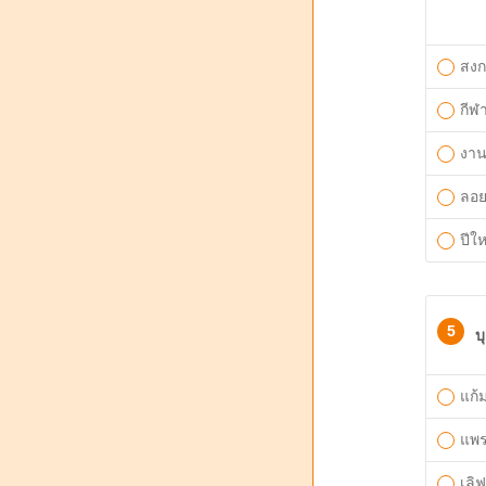
สงก
กีฬา
งาน
ลอ
ปีให
5
บ
แก้
แพ
เลิฟ