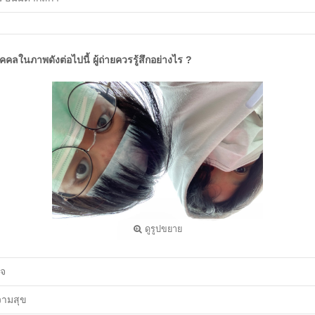
ุคคลในภาพดังต่อไปนี้ ผู้ถ่ายควรรู้สึกอย่างไร ?
ดูรูปขยาย
จ
วามสุข