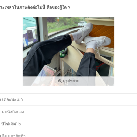
ระเพลาในภาพดังต่อไปนี้ คือของผู้ใด ?
ดูรูปขยาย
ก เดอะพะเยา
ม มะนิงกิงกอง
 บีไซ้เจ๊ต ั b
ม อินมดากัสก้า