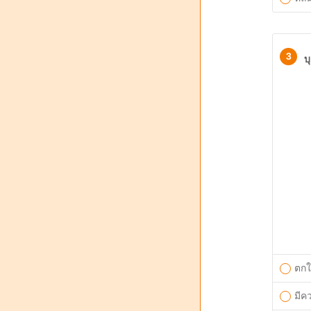
3
บ
ตกใ
มีค