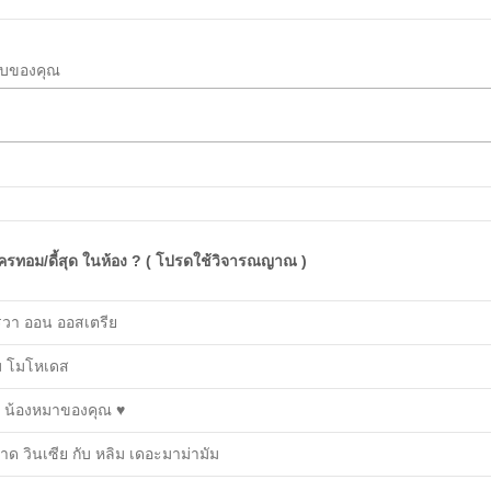
บของคุณ
ครทอม/ดี้สุด ในห้อง ? ( โปรดใช้วิจารณญาณ )
วา ออน ออสเตรีย
ม โมโหเดส
ฟ น้องหมาของคุณ ♥︎
กาด วินเซีย กับ หลิม เดอะมาม่ามัม