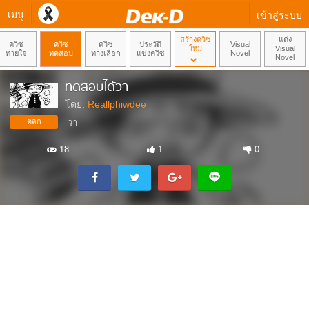
เมนู
เข้าสู่ระบบ
สร้างควิซ
แต่ง
ควิซ
ควิซ
ควิซ
ประวัติ
Visual
ใหม่
Visual
ทายใจ
ทดสอบ
ทางเลือก
แข่งควิซ
Novel
Novel
ทดสอบได้วา
โดย:
Reallphiwdee
ตลก
-วา
18
1
0