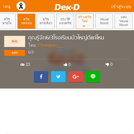
เมนู
เข้าสู่ระบบ
สร้างควิซ
แต่ง
ควิซ
ควิซ
ควิซ
ประวัติ
Visual
ใหม่
Visual
ทายใจ
ทดสอบ
ทางเลือก
แข่งควิซ
Novel
Novel
คุณรู้จัก6/3โรงเรียนบัวใหญ่ดีแค่ไหน
โดย:
Chompoo___
6/3
ตลก
23
0
0