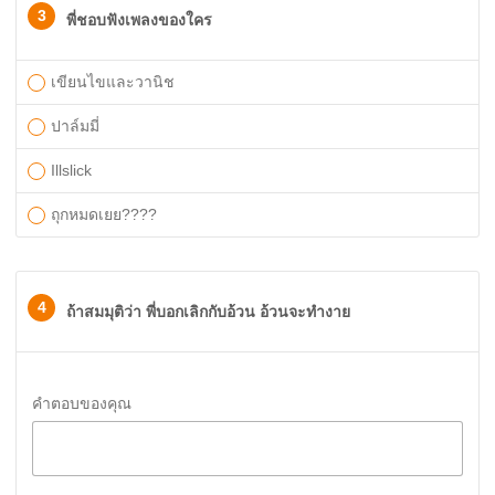
3
พี่ชอบฟังเพลงของใคร
เขียนไขและวานิช
ปาล์มมี่
Illslick
ถุกหมดเยย????
4
ถ้าสมมุติว่า พี่บอกเลิกกับอ้วน อ้วนจะทำงาย
คำตอบของคุณ