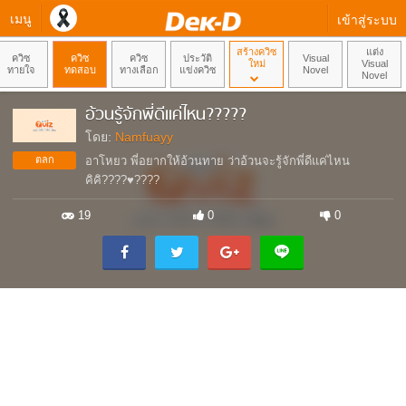
เมนู
เข้าสู่ระบบ
สร้างควิซ
แต่ง
ควิซ
ควิซ
ควิซ
ประวัติ
Visual
ใหม่
Visual
ทายใจ
ทดสอบ
ทางเลือก
แข่งควิซ
Novel
Novel
อ้วนรู้จักพี่ดีแค่ไหน?????
โดย:
Namfuayy
ตลก
อาโหยว พี่อยากให้อ้วนทาย ว่าอ้วนจะรู้จักพี่ดีแค่ไหน
คิคิ????♥️????
19
0
0