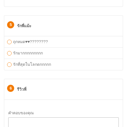
5
รักพี่แม้ะ
ถุกหมด♥️♥️????????
รักมากกกกกกกกก
รักที่สุดในโลกดกกกกก
6
รีวิวพี่
คำตอบของคุณ