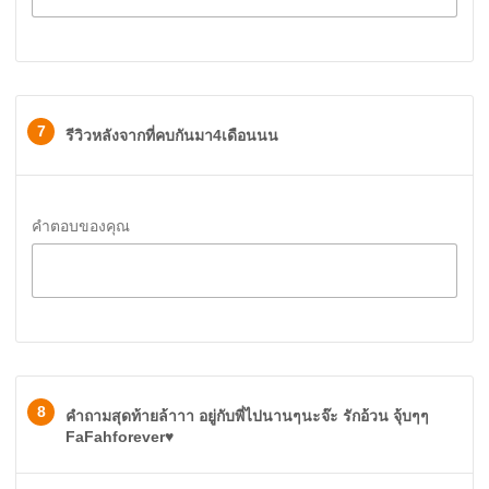
7
รีวิวหลังจากที่คบกันมา4เดือนนน
คำตอบของคุณ
8
คำถามสุดท้ายล้าาา อยู่กับพี่ไปนานๆนะจ๊ะ รักอ้วน จุ้บๆๆ
FaFahforever♥️