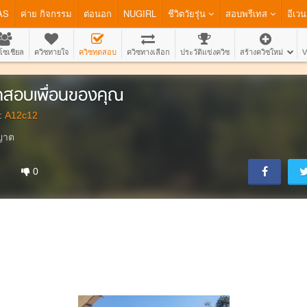
AS
ค่าย กิจกรรม
ต่อนอก
NUGIRL
ชีวิตวัยรุ่น
สอบพรีเทส
อีเวน
โซเชียล
ควิซทายใจ
ควิซทดสอบ
ควิซทางเลือก
ประวัติแข่งควิซ
สร้างควิซใหม่
V
สอบเพื่อนของคุณ
:
A12c12
ญาต
0