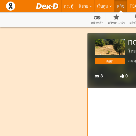
กระทู้
นิยาย
เว็บตูน
ควิซ
TC
หน้าหลัก
ควิซแนะนำ
ควิซ
ทด
โดย
อนุ
ตลก
8
0