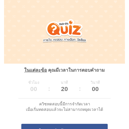
ในแต่ละข้อ
คุณมีเวลาในการตอบคำถาม
ชั่วโมง
นาที
วินาที
00
20
00
ควิซทดสอบนี้มีการจำกัดเวลา
เมื่อเริ่มทดสอบแล้วจะไม่สามารถหยุดเวลาได้