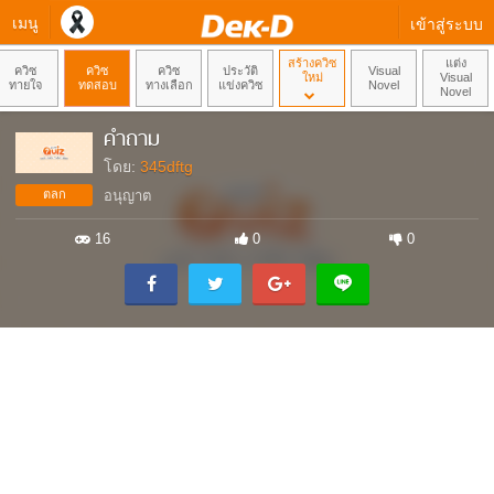
เมนู
เข้าสู่ระบบ
สร้างควิซ
แต่ง
ควิซ
ควิซ
ควิซ
ประวัติ
Visual
ใหม่
Visual
ทายใจ
ทดสอบ
ทางเลือก
แข่งควิซ
Novel
Novel
คำถาม
โดย:
345dftg
ตลก
อนุญาต
16
0
0