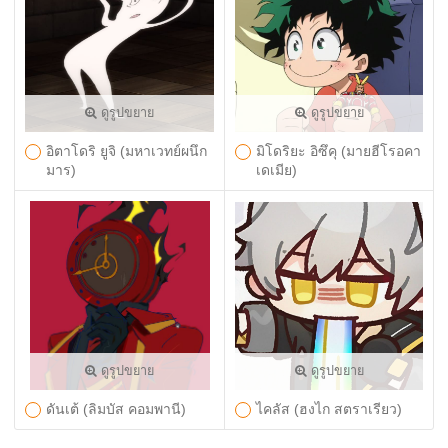
ดูรูปขยาย
ดูรูปขยาย
อิตาโดริ ยูจิ (มหาเวทย์ผนึก
มิโดริยะ อิซึคุ (มายฮีโรอคา
มาร)
เดเมีย)
ดูรูปขยาย
ดูรูปขยาย
ดันเต้ (ลิมบัส คอมพานี)
ไคลัส (ฮงไก สตราเรียว)