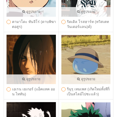
ดูรูปขยาย
ดูรูปขยาย
คามาโดะ ทันจิโร่ (ดาบพิฆา
ริดเดิล โรสฮาร์ท (ทวิสเตท
ตอสูร)
วันเดอร์แลน)ด์)
ดูรูปขยาย
ดูรูปขยาย
เอเรน เยเกอร์ (แอ็คแทค ออ
ริมุรุ เทมเพส (เกิดใหม่ทั้งทีก็
น ไททัน)
เป็นสไลม์ไปซะแล้ว)