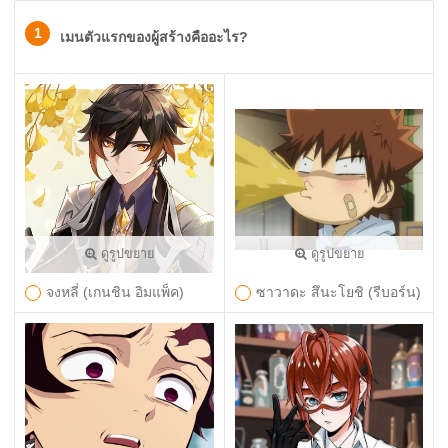
1
เมนตัวแรกของผู้สร้างคืออะไร?
ดูรูปขยาย
ดูรูปขยาย
จงหลี่ (เกนชิน อิมแพ็ค)
ซาวาดะ สึนะโยชิ (รีบอร์น)