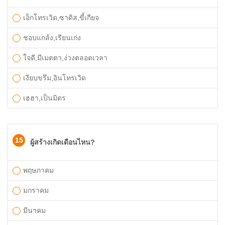
เอ็กโทรเวิด,ซาดิส,ขี้เกียจ
ชอบแกล้ง,เรียนเก่ง
ใจดี,มีเมตตา,ง่วงตลอดเวลา
เงียบขรึม,อินโทรเวิด
เฮฮา,เป็นมิตร
15
ผู้สร้างเกิดเดือนไหน?
พฤษภาคม
มกราคม
มีนาคม