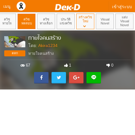
เมนู
เข้าสู่ระบบ
สร้างควิซ
แต่ง
ควิซ
ควิซ
ควิซ
ประวัติ
Visual
ใหม่
Visual
ทายใจ
ทดสอบ
ทางเลือก
แข่งควิซ
Novel
Novel
ทายใจคนสร้าง
โดย:
Akira1234
ตลก
ทายใจคนสร้าง
67
1
0