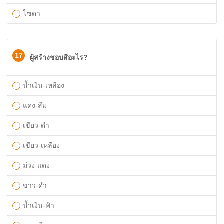
โซดา
17
ผู้สร้างชอบสีอะไร?
น้ำเงิน-เหลือง
แดง-ส้ม
เขียว-ดำ
เขียว-เหลือง
ม่วง-แดง
ขาว-ดำ
น้ำเงิน-ฟ้า