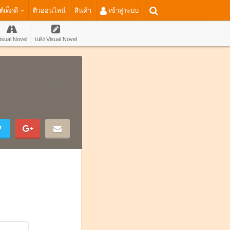
ต์เด็กดี
ติวออนไลน์
สินค้า
เข้าสู่ระบบ
isual Novel
แต่ง Visual Novel