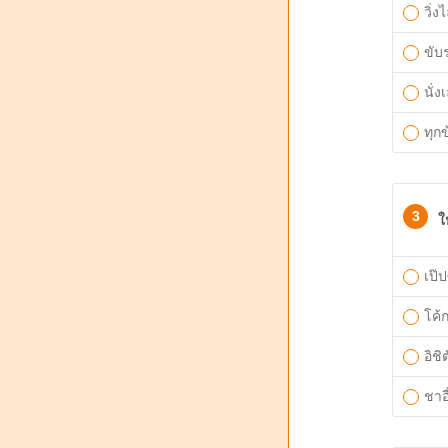
วิ่งไ
ขับ
นั่ง
ทุกข
3
ใ
เป๊ปซ
โค้
อิชิ
ชาอ