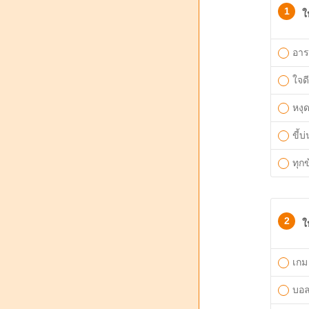
1
ใ
อาร
ใจดี
หงุ
ขี้บ
ทุกข
2
ใ
เกม
บอ