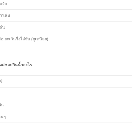
ล่จับ
รถเล่น
เล่น
้อ ยกเว้นวิ่งไล่จับ (กูเหนื่อย)
หม่ชอบกินน้ำอะไร
ี่
ก
ตัน
ื่นๆ