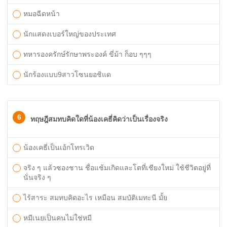
หมอฉีดหน้า
นักแสดงเบอร์ใหญ่ของประเทศ
ทหารองครักษ์รักษาพระองค์ ขี่ม้า ก็อบ ๆๆๆ
นักร้องแบบ9สาวโซนยอชิแด
6
ทฤษฎีสมทบคิดใดที่น้องเคธี่คิดว่าเป็นเรื่องจริง
น้องเคธี่เป็นเอ้กโทรเวิด
จริง ๆ แล้วซองชาน ชื่อแช้มเกิดและโตที่เชียงใหม่ ใช้ชีวิตอยู่ที่
นั่นจริง ๆ
ไร้สาระ สมทบคิดอะไร เหมือน สมบัติเมทะนี มั้ย
หมีเนยเป็นคนไม่ใช่หมี