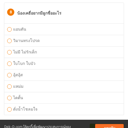
8
น้องเคธี่อยากมีลูกชื่ออะไร
แอนตัน
วิมานทรงโปรด
ไม่มี ไม่รักเด็ก
ใบโบก ใบบัว
อุ้สอุ้ส
แหม่ม
ไตตั้น
ดั่งน้ำโชลมใจ
Dek-D.com ใช้คุกกี้เพื่อพัฒนาประสบการณ์ของ