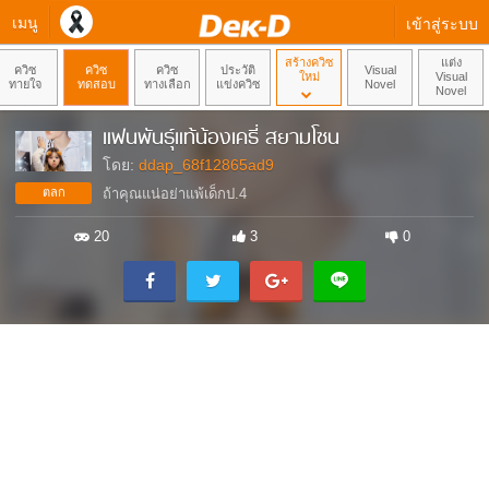
เมนู
เข้าสู่ระบบ
สร้างควิซ
แต่ง
ควิซ
ควิซ
ควิซ
ประวัติ
Visual
ใหม่
Visual
ทายใจ
ทดสอบ
ทางเลือก
แข่งควิซ
Novel
Novel
แฟนพันธุ์แท้น้องเคธี่ สยามโซน
โดย:
ddap_68f12865ad9
ตลก
ถ้าคุณแน่อย่าแพ้เด็กป.4
20
3
0