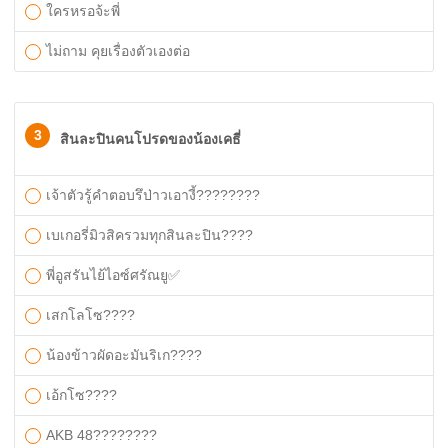
ใครหรอจ้ะพี่
ไม่ถาม คุยเรื่องตัวเองต่อ
3
สินละปินคนโปรดของน้องเคธี่
เจ้าตัวรู้คำตอบรึป่าวเอางี้????????
เบเกอรี่มิวสิครวมทุกสินละปิน????
พี่อูสรันไย้ไอซ์ศรัณยู✅
เสกโลโซ????
น้องข้าวผัดอะมันริเก????
เอ้กโซ????
AKB 48????????