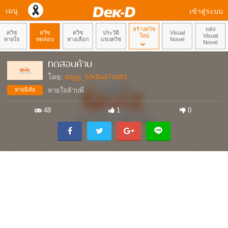
เมนู
เข้าสู่ระบบ
สร้างควิซ
แต่ง
ควิซ
ควิซ
ควิซ
ประวัติ
Visual
ใหม่
Visual
ทายใจ
ทดสอบ
ทางเลือก
แข่งควิซ
Novel
Novel
ทดสอบค้าบ
โดย:
ddgg_69dfad7dd91
ทายนิสัย
ทายใจค้าบพี่
48
1
0