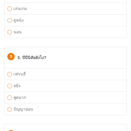
เล่นเกม
ดูหนัง
นอน
5
5. บีบีนิสัยยังไง?
เฟรนลี่
หยิ่ง
พูดมาก
ปัญญาอ่อน