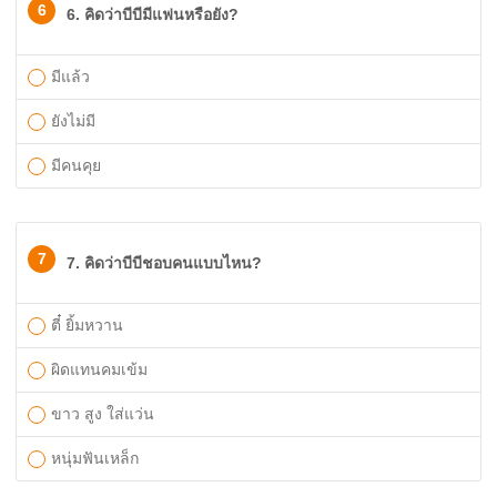
6
6. คิดว่าบีบีมีแฟนหรือยัง?
มีแล้ว
ยังไม่มี
มีคนคุย
7
7. คิดว่าบีบีชอบคนแบบไหน?
ตี๋ ยิ้มหวาน
ผิดแทนคมเข้ม
ขาว สูง ใส่แว่น
หนุ่มฟันเหล็ก