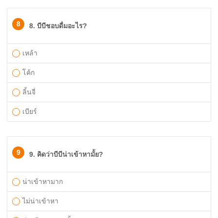
8
8. บีบีชอบดื่มอะไร?
เหล้า
โค้ก
ลิ้นจี่
เบียร์
9
9. คิดว่าบีบีน่าเข้าหามั้ย?
น่าเข้าหามาก
ไม่น่าเข้าหา