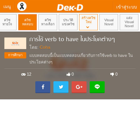
เมนู
เข้าสู่ระบบ
สร้างควิซ
แต่ง
ควิซ
ควิซ
ควิซ
ประวัติ
Visual
ใหม่
Visual
ทายใจ
ทดสอบ
ทางเลือก
แข่งควิซ
Novel
Novel
การใช้ verb to have ในประโยคต่างๆ
โดย:
Coha
การศึกษา
แบบทดสอบนี้เป็นแบบทดสอบเกี่ยวกับการใช้verb to have ใน
ประโยคต่างๆ
12
0
0