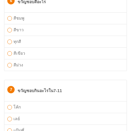
6
ขวัญชอบสีอะไร
สีชมพู
สีขาว
ทุกสี
สีเขียว
สีม่วง
7
ขวัญชอบกินอะไรใน7-11
โค้ก
เลย์
แป๊ปซี่