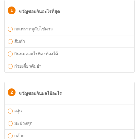
1
ขวัญชอบกินอะไรที่สุด
กะเพราหมูสับไข่ดาว
ส้มตำ
กินหมดอะไรที่ลงท้องได้
ก๋วยเตี๋ยวต้มยำ
2
ขวัญชอบกินผลไม้อะไร
องุ่น
มะม่วงสุก
กล้วย