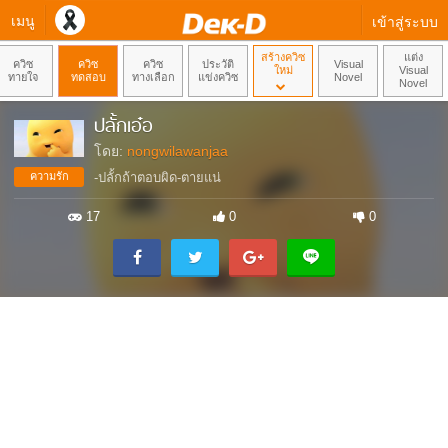
เมนู
เข้าสู่ระบบ
สร้างควิซ
แต่ง
ควิซ
ควิซ
ควิซ
ประวัติ
Visual
ใหม่
Visual
ทายใจ
ทดสอบ
ทางเลือก
แข่งควิซ
Novel
Novel
ปลั้กเอ๋อ
โดย:
nongwilawanjaa
ความรัก
-ปลั้กถ้าตอบผิด-ตายแน่
17
0
0