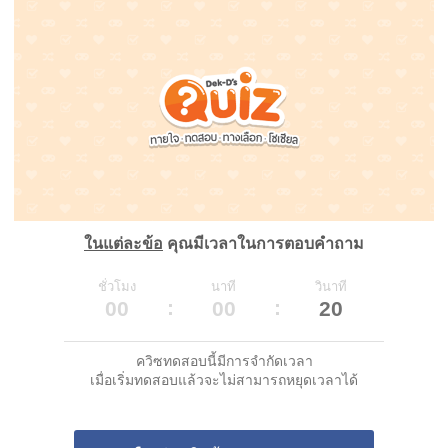
ในแต่ละข้อ
คุณมีเวลาในการตอบคำถาม
ชั่วโมง
นาที
วินาที
00
00
20
ควิซทดสอบนี้มีการจำกัดเวลา
เมื่อเริ่มทดสอบแล้วจะไม่สามารถหยุดเวลาได้