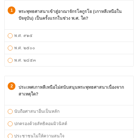
1
พระพุทธศาสนาเข้าสู่อาณาจักรโคกูรโย (เกาหลีเหนือใน
ปัจจุบัน) เป็นครั้งแรกในช่วง พ.ศ. ใด?
พ.ศ. ๙๑๕
พ.ศ. ๒๕๐๐
พ.ศ. ๒๔๕๓
2
ประเทศเกาหลีเหนือไม่สนับสนุนพระพุทธศาสนาเนื่องจาก
สาเหตุใด?
นับถือศาสนาอื่นเป็นหลัก
ปกครองด้วยลัทธิคอมมิวนิสต์
ประชาชนไม่ให้ความสนใจ