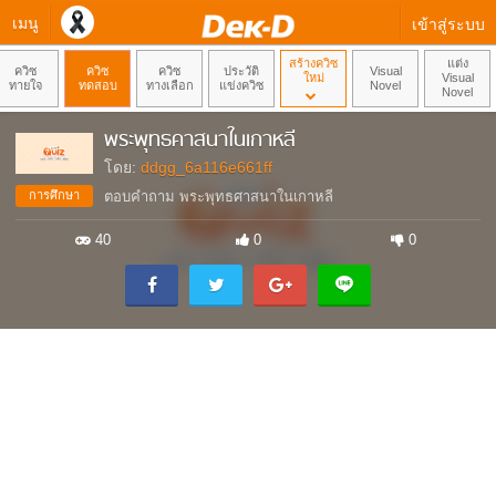
เมนู
เข้าสู่ระบบ
สร้างควิซ
แต่ง
ควิซ
ควิซ
ควิซ
ประวัติ
Visual
ใหม่
Visual
ทายใจ
ทดสอบ
ทางเลือก
แข่งควิซ
Novel
Novel
พระพุทธคาสนาในเกาหลี
โดย:
ddgg_6a116e661ff
การศึกษา
ตอบคำถาม พระพุทธศาสนาในเกาหลี
40
0
0