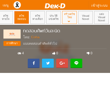
เมนู
เข้าสู่ระบบ
สร้างควิซ
แต่ง
ควิซ
ควิซ
ควิซ
ประวัติ
Visual
ใหม่
Visual
ทายใจ
ทดสอบ
ทางเลือก
แข่งควิซ
Novel
Novel
ทดสอบศัพท์วันละนิด
โดย:
Coha
การศึกษา
แบบทดสอบคำศัพท์ทั่วไป
4
0
0