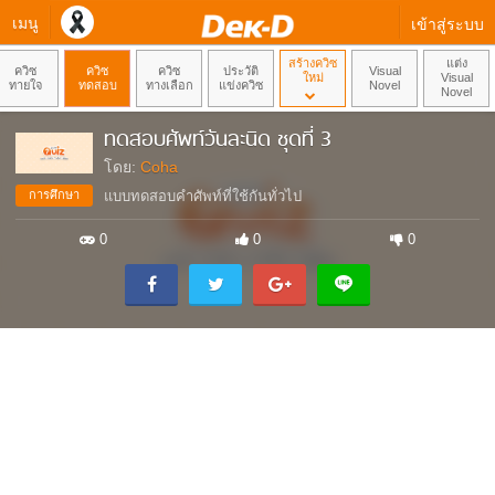
เมนู
เข้าสู่ระบบ
สร้างควิซ
แต่ง
ควิซ
ควิซ
ควิซ
ประวัติ
Visual
ใหม่
Visual
ทายใจ
ทดสอบ
ทางเลือก
แข่งควิซ
Novel
Novel
ทดสอบศัพท์วันละนิด ชุดที่ 3
โดย:
Coha
การศึกษา
แบบทดสอบคำศัพท์ที่ใช้กันทั่วไป
0
0
0