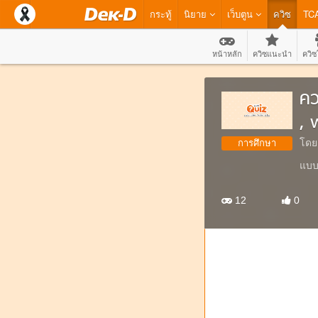
กระทู้
นิยาย
เว็บตูน
ควิซ
TC
หน้าหลัก
ควิซแนะนำ
ควิซ
คว
, 
โดย
การศึกษา
แบบ
12
0