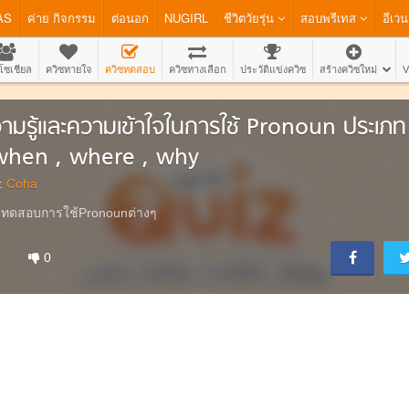
AS
ค่าย กิจกรรม
ต่อนอก
NUGIRL
ชีวิตวัยรุ่น
สอบพรีเทส
อีเวน
โซเชียล
ควิซทายใจ
ควิซทดสอบ
ควิซทางเลือก
ประวัติแข่งควิซ
สร้างควิซใหม่
V
ามรู้และความเข้าใจในการใช้ Pronoun ประเ
when , where , why
:
Coha
ทดสอบการใช้Pronounต่างๆ
0