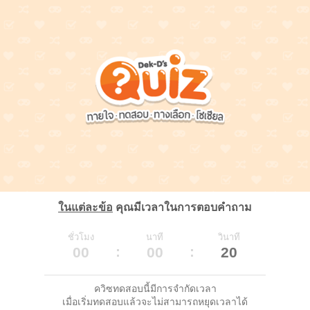
ในแต่ละข้อ
คุณมีเวลาในการตอบคำถาม
ชั่วโมง
นาที
วินาที
00
00
20
ควิซทดสอบนี้มีการจำกัดเวลา
เมื่อเริ่มทดสอบแล้วจะไม่สามารถหยุดเวลาได้