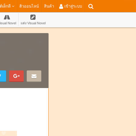
ต์เด็กดี
ติวออนไลน์
สินค้า
เข้าสู่ระบบ
isual Novel
แต่ง Visual Novel