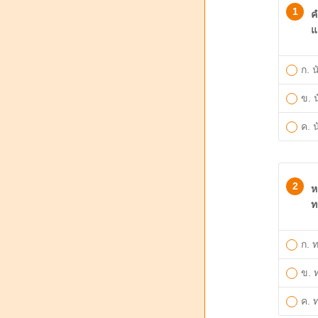
1
ค
แ
​ก.
ข. 
ค. 
2
ห
ท
​ก.
​ข.
​ค.