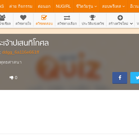
AS
ค่าย กิจกรรม
ต่อนอก
NUGIRL
ชีวิตวัยรุ่น
สอบพรีเทส
อีเวน
โซเชียล
ควิซทายใจ
ควิซทดสอบ
ควิซทางเลือก
ประวัติแข่งควิซ
สร้างควิซใหม่
V
ะเจ้าปเสนทิโกศล
:
ddgg_6a116e661ff
พุทธศาสนา
0