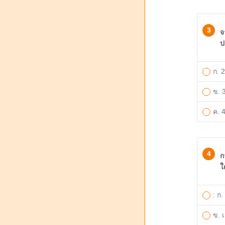
3
จ
ป
​ก. 
ข. 
ค. 
4
ก
ใ
: ก
ข. เ