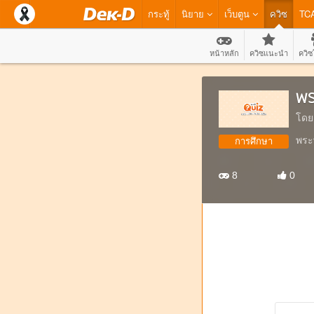
กระทู้
นิยาย
เว็บตูน
ควิซ
TC
หน้าหลัก
ควิซแนะนำ
ควิซ
พร
โดย
พระ
การศึกษา
8
0