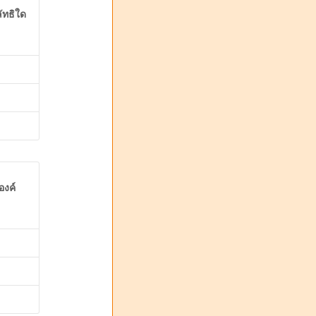
ัทธิใด
องค์