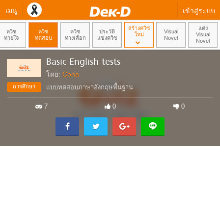
เมนู
เข้าสู่ระบบ
สร้างควิซ
แต่ง
ควิซ
ควิซ
ควิซ
ประวัติ
Visual
ใหม่
Visual
ทายใจ
ทดสอบ
ทางเลือก
แข่งควิซ
Novel
Novel
Basic English tests
โดย:
Coha
การศึกษา
แบบทดสอบภาษาอังกฤษพื้นฐาน
7
0
0