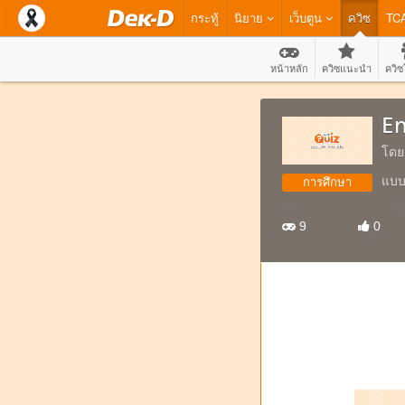
กระทู้
นิยาย
เว็บตูน
ควิซ
TC
หน้าหลัก
ควิซแนะนำ
ควิซ
En
โดย
แบบ
การศึกษา
9
0