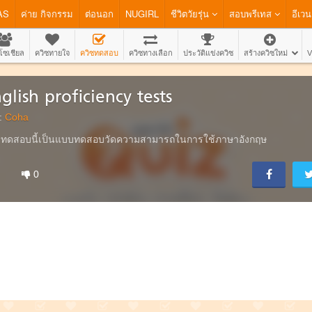
AS
ค่าย กิจกรรม
ต่อนอก
NUGIRL
ชีวิตวัยรุ่น
สอบพรีเทส
อีเวน
โซเชียล
ควิซทายใจ
ควิซทดสอบ
ควิซทางเลือก
ประวัติแข่งควิซ
สร้างควิซใหม่
V
glish proficiency tests
:
Coha
ทดสอบนี้เป็นแบบทดสอบวัดความสามารถในการใช้ภาษาอังกฤษ
0