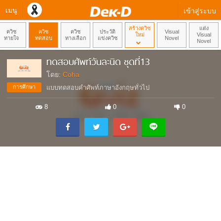
เมนู
เข้าสู่ระบบ
สร้างควิซ
แต่ง
ควิซ
ควิซ
ควิซ
ประวัติ
Visual
ใหม่
Visual
ทายใจ
ทดสอบ
ทางเลือก
แข่งควิซ
Novel
Novel
ทดสอบศัพท์วันละนิด ชุดที่13
โดย:
Coha
การศึกษา
แบบทดสอบคำศัพท์ภาษาอังกฤษทั่วไป
8
0
0