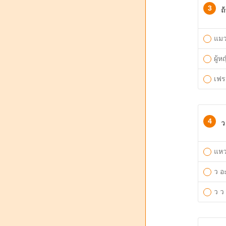
3
ถ
แม
ผู้ห
เฟ
4
ว
แห
ว อะ
ว ว 