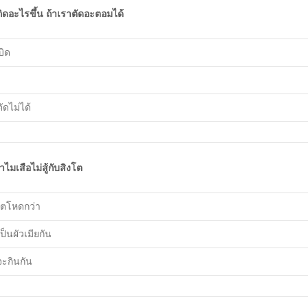
กิดอะไรขึ้น ถ้าเราตัดอะตอมได้
บิด
ัดไม่ได้
ำไมเสือไม่สู้กับสิงโต
โตโหดกว่า
ป็นผัวเมียกัน
จะกินกัน