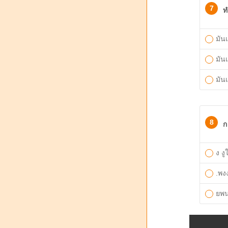
7
ท
มัน
มัน
มัน
8
ก
ง งู
.พง
ยพ