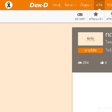
กระทู้
นิยาย
เว็บตูน
ควิซ
TC
หน้าหลัก
ควิซแนะนำ
ควิซ
ท
โดย
ไม่ร
ทายนิสัย
254
4