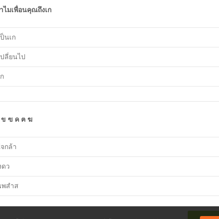
ำไมเพื่อนคุณถึงเก
เป็นเก
เปลี่ยนไป
เก
 ข ฃ ค ฅ ฆ
ใจกล้า
งดว
นพสำส