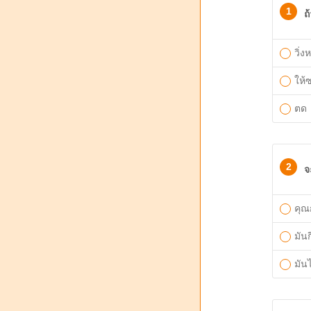
1
ถ
วิ่ง
ให้
ตด
2
จ
คุณ
มัน
มันไ