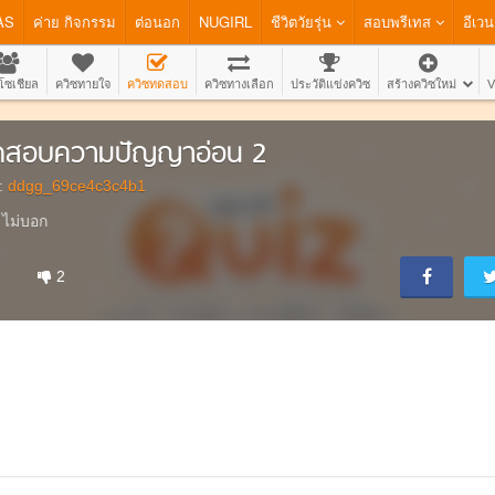
AS
ค่าย กิจกรรม
ต่อนอก
NUGIRL
ชีวิตวัยรุ่น
สอบพรีเทส
อีเวน
โซเชียล
ควิซทายใจ
ควิซทดสอบ
ควิซทางเลือก
ประวัติแข่งควิซ
สร้างควิซใหม่
V
ดสอบความปัญญาอ่อน 2
:
ddgg_69ce4c3c4b1
ู้ ไม่บอก
2