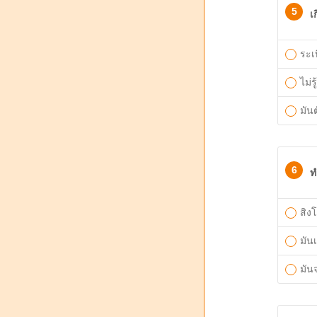
5
เ
ระเ
ไม่รู้
มันต
6
ท
สิง
มันเ
มัน