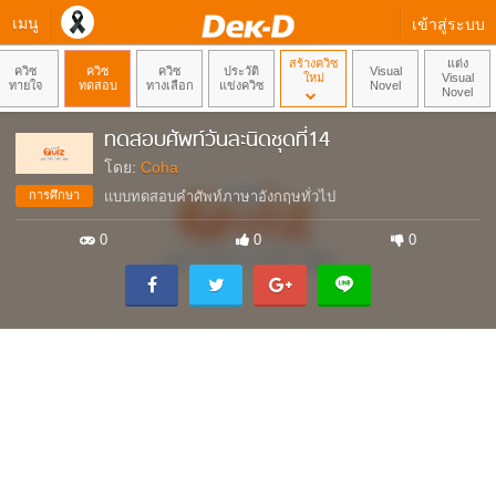
เมนู
เข้าสู่ระบบ
สร้างควิซ
แต่ง
ควิซ
ควิซ
ควิซ
ประวัติ
Visual
ใหม่
Visual
ทายใจ
ทดสอบ
ทางเลือก
แข่งควิซ
Novel
Novel
ทดสอบศัพท์วันละนิดชุดที่14
โดย:
Coha
การศึกษา
แบบทดสอบคำศัพท์ภาษาอังกฤษทั่วไป
0
0
0