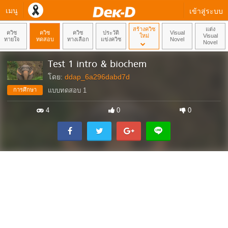
เมนู
เข้าสู่ระบบ
สร้างควิซ
แต่ง
ควิซ
ควิซ
ควิซ
ประวัติ
Visual
ใหม่
Visual
ทายใจ
ทดสอบ
ทางเลือก
แข่งควิซ
Novel
Novel
Test 1 intro & biochem
โดย:
ddap_6a296dabd7d
การศึกษา
แบบทดสอบ 1
4
0
0