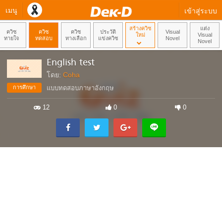
เมนู
เข้าสู่ระบบ
สร้างควิซ
แต่ง
ควิซ
ควิซ
ควิซ
ประวัติ
Visual
ใหม่
Visual
ทายใจ
ทดสอบ
ทางเลือก
แข่งควิซ
Novel
Novel
English test
โดย:
Coha
การศึกษา
แบบทดสอบภาษาอังกฤษ
12
0
0