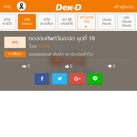
เมนู
เข้าสู่ระบบ
สร้างควิซ
แต่ง
ควิซ
ควิซ
ควิซ
ประวัติ
Visual
ใหม่
Visual
ทายใจ
ทดสอบ
ทางเลือก
แข่งควิซ
Novel
Novel
ทดสอบศัพท์วันละนิด ชุดที่ 18
โดย:
Coha
การศึกษา
แบบทดสอบคำศัพท์ภาษาอังกฤษทั่วไป
3
0
0