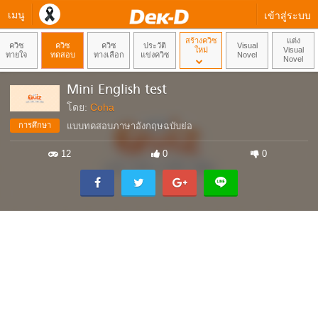
เมนู
เข้าสู่ระบบ
สร้างควิซ
แต่ง
ควิซ
ควิซ
ควิซ
ประวัติ
Visual
ใหม่
Visual
ทายใจ
ทดสอบ
ทางเลือก
แข่งควิซ
Novel
Novel
Mini English test
โดย:
Coha
การศึกษา
แบบทดสอบภาษาอังกฤษฉบับย่อ
12
0
0