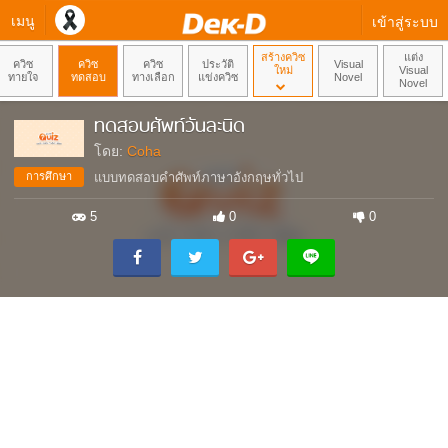
เมนู
เข้าสู่ระบบ
สร้างควิซ
แต่ง
ควิซ
ควิซ
ควิซ
ประวัติ
Visual
ใหม่
Visual
ทายใจ
ทดสอบ
ทางเลือก
แข่งควิซ
Novel
Novel
ทดสอบศัพท์วันละนิด
โดย:
Coha
การศึกษา
แบบทดสอบคำศัพท์ภาษาอังกฤษทั่วไป
5
0
0