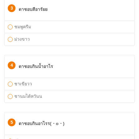
3
ดาชอบสีอารัยย
ชมพูครีม
ม่วงขาว
4
ดาชอบกินน้ำอาไร
ชาเขียวว
ชานมไต้หวันน
5
ดาชอบกินอาไรร(⁠・⁠o⁠・⁠)