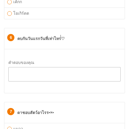
เค้กก
โยเกิร์ตต
6
คบกันวันแรกวันที่เท่าไหร่่่⁠♡
คำตอบของคุณ
7
ดาชอบสัตว์อาไรร•×•
แมวว