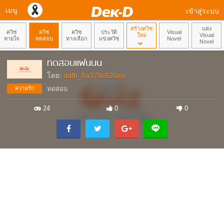
เมนู
เข้าสู่ระบบ
สร้างควิซ
แต่ง
ควิซ
ควิซ
ควิซ
ประวัติ
Visual
ใหม่
Visual
ทายใจ
ทดสอบ
ทางเลือก
แข่งควิซ
Novel
Novel
ทดสอบแฟนนน
โดย:
ddfb_6a375c526ea
ความรัก
ทดสอบ
24
0
0