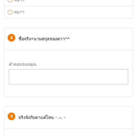
หมาา
8
ชื่อจริง+นามสกุลของดาา^^
คำตอบของคุณ
9
จริงจังกับดาแค่ไหน・⁠︵⁠・