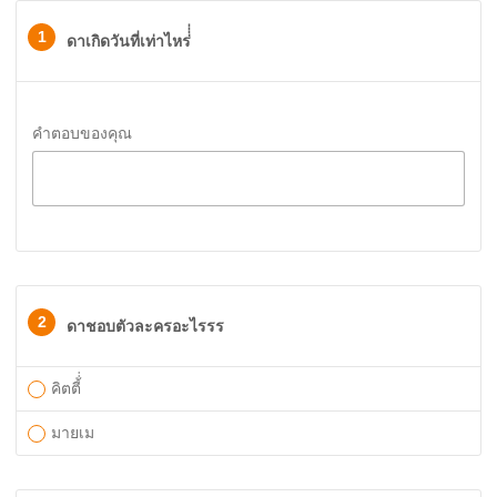
1
ดาเกิดวันที่เท่าไหร่่่่
คำตอบของคุณ
2
ดาชอบตัวละครอะไรรร
คิตตี้่่
มายเม