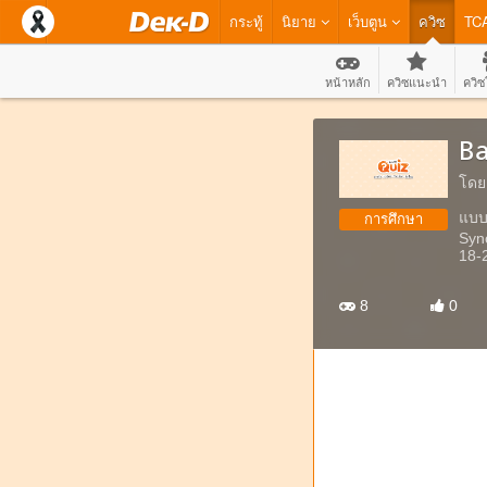
กระทู้
นิยาย
เว็บตูน
ควิซ
TC
หน้าหลัก
ควิซแนะนำ
ควิซ
Ba
โดย
แบบ
การศึกษา
Syno
18-
8
0