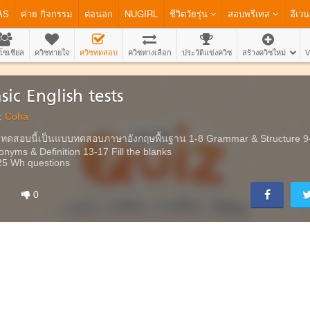
AS
ค่าย กิจกรรม
ต่อนอก
NUGIRL
ชีวิตวัยรุ่น
สอบพรีเทส
อีเวน
โซเชียล
ควิซทายใจ
ควิซทดสอบ
ควิซทางเลือก
ประวัติแข่งควิซ
สร้างควิซใหม่
V
sic English tests
:
Coha
ทดสอบนี้เป็นแบบทดสอบภาษาอังกฤษพื้นฐาน 1-8 Grammar & Structure 9-
nyms & Definition 13-17 Fill the blanks
25 Wh questions
0