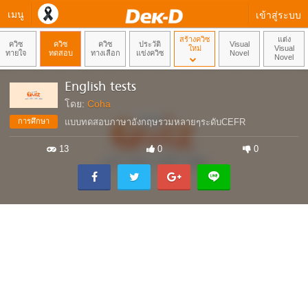
เมนู
เข้าสู่ระบบ
สร้างควิซ
แต่ง
ควิซ
ควิซ
ควิซ
ประวัติ
Visual
ใหม่
Visual
ทายใจ
ทดสอบ
ทางเลือก
แข่งควิซ
Novel
Novel
English tests
โดย:
Coha
การศึกษา
แบบทดสอบภาษาอังกฤษรวมหลายๆระดับCEFR
13
0
0