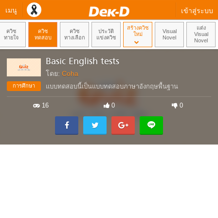
เมนู
เข้าสู่ระบบ
สร้างควิซ
แต่ง
ควิซ
ควิซ
ควิซ
ประวัติ
Visual
ใหม่
Visual
ทายใจ
ทดสอบ
ทางเลือก
แข่งควิซ
Novel
Novel
Basic English tests
โดย:
Coha
การศึกษา
แบบทดสอบนี้เป็นแบบทดสอบภาษาอังกฤษพื้นฐาน
16
0
0