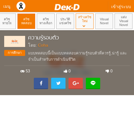
เมนู
เข้าสู่ระบบ
สร้างควิซ
แต่ง
ควิซ
ควิซ
ควิซ
ประวัติ
Visual
ใหม่
Visual
ทายใจ
ทดสอบ
ทางเลือก
แข่งควิซ
Novel
Novel
ความรู้รอบตัว
โดย:
Coha
การศึกษา
แบบทดสอบนี้เป็นแบบทดสอบความรู้รอบตัวที่ควรรู้,น่ารู้ และ
จำเป็นสำหรับการดำเนินชีวิต
53
0
0