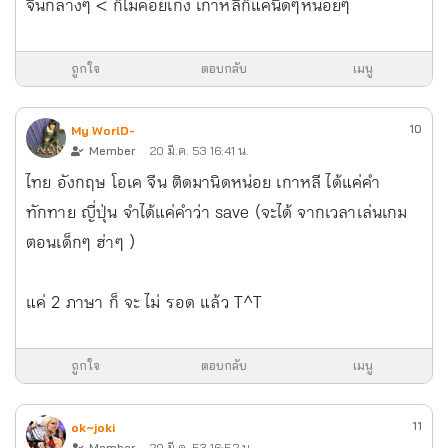
จีนกลางๆ < ก็ไม่ค่อยเก่ง เกาหลีก็แค่นิดๆหน่อยๆ
ถูกใจ
ตอบกลับ
เมนู
10
My WorlD-
Member
20 มี.ค. 53 16:41 น.
ไทย อังกฤษ โอเค จีน ติดมานิดหน่อย เกาหลี ได้แค่คำ
ทักทาย ญี่ปุ่น จำได้แค่คำว่า save (จะได้ จากเวลาเล่นเกม
ตอนเด็กๆ ฮ่าๆ )
แค่ 2 ภาษา ก็ จะ ไม่ รอด แล้ว T^T
ถูกใจ
ตอบกลับ
เมนู
11
ok~joki
Member
20 มี.ค. 53 16:52 น.