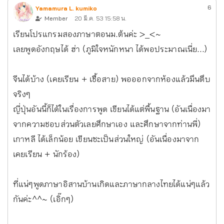
6
Yamamura L. kumiko
Member
20 มี.ค. 53 15:58 น.
เรียนโปรแกรมสองภาษาตอนม.ต้นค่ะ >_<~
เลยพูดอังกฤษได้ ฮ่า (ภูมิใจหนักหนา ได้พอประมาณเนี่ย...)
จีนได้บ้าง (เคยเรียน + เชื้อสาย) พอออกจากห้องแล้วมึนตึบ
จริงๆ
ญี่ปุ่นอันนี้ก็ได้ในเรื่องการพูด เขียนได้แต่พื้นฐาน (อันเนื่องมา
จากความชอบส่วนตัวเลยศึกษาเอง และศึกษาจากท่านพี่)
เกาหลี ได้เล็กน้อย เขียนซะเป็นส่วนใหญ่ (อันเนื่องมาจาก
เคยเรียน + นักร้อง)
ที่แน่ๆพูดภาษาอิสานบ้านเกิดและภาษากลางไทยได้แน่ๆแล้ว
กันค่ะ^^~ (เอิ๊กๆ)