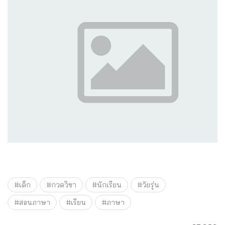
#เด็ก
#กวดวิชา
#นักเรียน
#วัยรุ่น
#สอนภาษา
#เรียน
#ภาษา