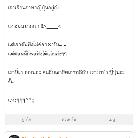
เราเรียนภาษาญี่ปุ่นอยู่อ่ะ
เราชอบมากกก!!!>____<
แต่เราดันฟังไม่ค่อยจะทัน= =
แต่ตอนนี้ก็พอฟังได้แล้วล่ะๆๆ
เรานี่แปลกเนอะ คนอื่นเขาฮิตเกาหลีกัน เรามาบ้าญี่ปุ่นซะ
งั้น
แห่ะๆๆๆ^^;;
ถูกใจ
ตอบกลับ
เมนู
17