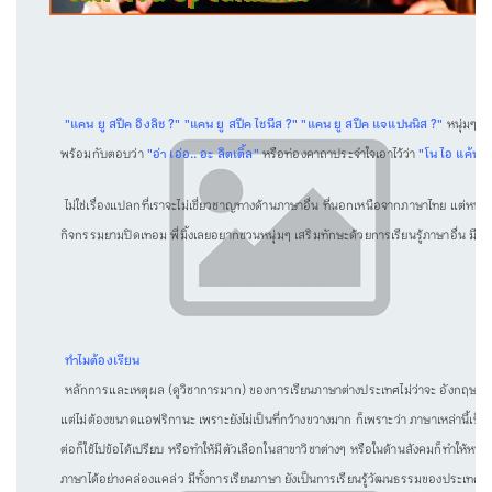
"แคน ยู สปีค อิงลิช ?" "แคน ยู สปีค ไชนีส ?" "แคน ยู สปีค แจแปนนิส ?"
หนุ่มๆ ห
พร้อมกับตอบว่า
"อ่า เอ่อ.. อะ ลิตเติ้ล"
หรือท่องคาถาประจำใจเอาไว้ว่า
"โน ไอ แค้นท์
ไม่ใช่เรื่องแปลกที่เราจะไม่เชี่ยวชาญทางด้านภาษาอื่น ที่นอกเหนือจากภาษาไทย แต่หนุ่มที
กิจกรรมยามปิดเทอม พี่มิ้งเลยอยากชวนหนุ่มๆ เสริมทักษะด้วยการเรียนรู้ภาษาอื่น มีใบส
ทำไมต้องเรียน
หลักการและเหตุผล (ดูวิชาการมาก) ของการเรียนภาษาต่างประเทศไม่ว่าจะ อังกฤษ ฝรั่งเ
แต่ไม่ต้องขนาดแอฟริกานะ เพราะยังไม่เป็นที่กว้างขวางมาก ก็เพราะว่า ภาษาเหล่านี้เป็
ต่อก็ใช้ไปข้อได้เปรียบ หรือทำให้มีตัวเลือกในสาขาวิชาต่างๆ หรือในด้านสังคมก็ทำให้หนุ่
ภาษาได้อย่างคล่องแคล่ว มีทั้งการเรียนภาษา ยังเป็นการเรียนรู้วัฒนธรรมของประเทศต่างๆ