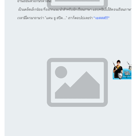
อ่านเขียนตัวอักษรด้วยนะ
เป็นเคล็ดเล็กน้อย ที่อยากแนะนำสำหรับนักเรียนภาษา แอบหยิบไปใช้ตอนเรียนภาษา ในช่
เวลามีใครมาถามว่า "แคน ยู สปีค..." เราก็ตอบไปเลยว่า
"เยสสส!!!"