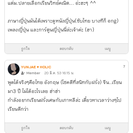
แต่ม.ปลายเลือกเรียนวิทย์คณิต... อ่ะฮะๆ ^^
ภาษาญี่ปุ่นมันได้เพราะดูหนังญี่ปุ่น(ซับไทย บางทีก็ eng)
เพลงญี่ปุ่น และการ์ตูนญี่ปุ่นนี่ล่ะเจ้าค่ะ (ฮา)
ถูกใจ
ตอบกลับ
เมนู
7
YUNJAE ♥ HOLIC
Member
20 มี.ค. 53 16:15 น.
พูดได้จริงๆคือไทย อังกฤษ (โชคดีที่สนิทกับฝรั่ง) จีน..เรียน
มา3 ปี ไม่ได้อะไรเลย ฮ่าฮ่า
กำลังอยากเรียนฝรั่งเศษกับเกาหลีล่ะ เดี๋ยวหาเวลาว่างๆไป
เรียนดีกว่า
ถูกใจ
ตอบกลับ
เมนู