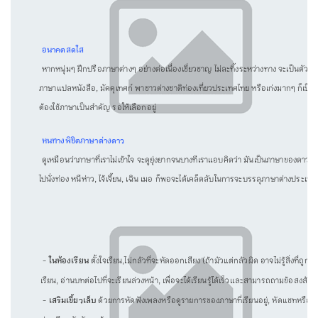
อนาคตสดใส
หากหนุ่มๆ ฝึกปรือภาษาต่างๆ อย่างต่อเนื่องเชี่ยวชาญ ไม่ละทิ้งระหว่างทาง จะเป็นตัว
ภาษาแปลหนังสือ, มัคคุเทศก์ พาชาวต่างชาติท่องเที่ยวประเทศไทย หรือเก่งมากๆ ก็เป็นค
ต้องใช้ภาษาเป็นสำคัญ รอให้เลือกอยู่
หนทางพิชิตภาษาต่างดาว
ดูเหมือนว่าภาษาที่เราไม่เข้าใจ จะดูยุ่งยากจนบางทีเราแอบคิดว่า มันเป็นภาษาของด
ไปนั่งท่อง หนีห่าว, ไจ้เจี้ยน, เฉิน เมอ ก็พอจะได้เคล็ดลับในการจะบรรลุภาษาต่างประเทศเห
-
ในห้องเรียน
ตั้งใจเรียน,ไม่กลัวที่จะหัดออกเสียง (ถ้ามัวแต่กลัวผิด อาจไม่รู้สิ่งที่
เรียน, อ่านบทต่อไปที่จะเรียนล่วงหน้า, เพื่อจะได้เรียนรู้ได้เร็วและสามารถถามข้อสงสัยผู
-
เสริมเขี้ยวเล็บ
ด้วยการหัดฟังเพลงหรือดูรายการของภาษาที่เรียนอยู่, หัดแชทหรือพู