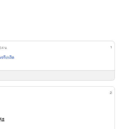
1
54 น.
นจริงเถิด
2
็ดี