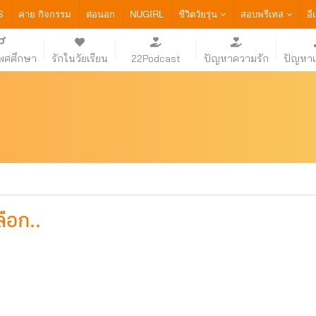
S
ค่าย กิจกรรม
ต่อนอก
NUGIRL
ชีวิตวัยรุ่น
สอบพรีเทส
อี
เพศศึกษา
รักในวัยเรียน
22Podcast
ปัญหาความรัก
ปัญหา
ือก..