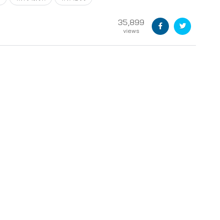
35,899
views