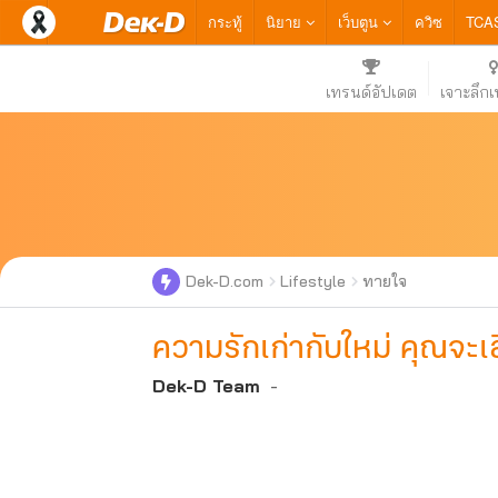
กระทู้
นิยาย
เว็บตูน
ควิซ
TCA
เทรนด์อัปเดต
เจาะลึก
Dek-D.com
Lifestyle
ทายใจ
ความรักเก่ากับใหม่ คุณจะเล
Dek-D Team
-