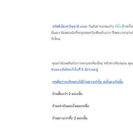
สวัสดีน้องๆ Dek-D.com
วันอังคารมาพบกับ
พี่มิ้ง
อีกครั้ง
นั่นเอง น้อยคนนักที่จะสุขสมหวังเพียงรักแรก ซึ่งพอเวลาผ่านไ
รักใหม่
คุณกำลังเพลินกับการตกแต่งห้องใหม่ หน้าต่างห้องนอน คุณ
ส่วนแจกันโถแก้วใบที่ 3 ยังว่างอยู่
คุณคิดว่าจะปักดอกไม้ก้านยาวเท่าใด ลงในแจกันนั้น
ก้านสั้นกว่า 2 ดอกนั้น
ก้านเท่ากับดอกใดดอกหนึ่ง
ก้านยาวกว่าทั้ง 2 ดอกนั้น