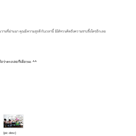
วานที่ผ่านมา คุณมีความสุขดีกับเวลานี้ มิได้หวนคิดถึงความซาบซึ้งใดๆอีกเลย
้งถือว่าตรงเลยทีเดียวนะ ^^
{pic-desc}