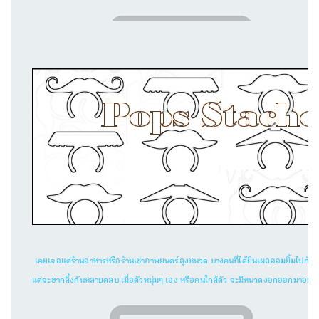
เคยเจอแต่ร้านอาหารหรือร้านเช่าภาพยนตร์ลุงหนวด บางคนที่ได้ยินเผลออมยิ้มไปกับควา
แต่จะฮากลิ้งกันหลายตลบ เมื่อตัวหนุ่มๆ เอง หรือคนใกล้ตัว จะมีหนวดงอกออกมาอย่าง