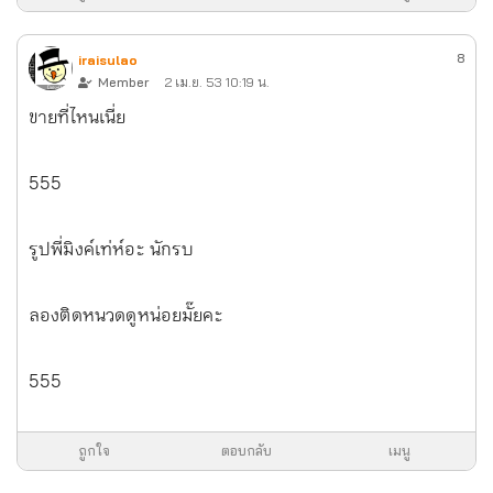
8
iraisulao
Member
2 เม.ย. 53 10:19 น.
ขายที่ไหนเนี่ย
555
รูปพี่มิงค์เท่ห์อะ นักรบ
ลองติดหนวดดูหน่อยมั๊ยคะ
555
ถูกใจ
ตอบกลับ
เมนู