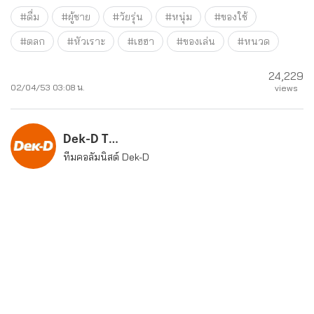
#ดื่ม
#ผู้ชาย
#วัยรุ่น
#หนุ่ม
#ของใช้
#ตลก
#หัวเราะ
#เฮฮา
#ของเล่น
#หนวด
24,229
02/04/53 03:08 น.
views
Dek-D Team
ทีมคอลัมนิสต์ Dek-D