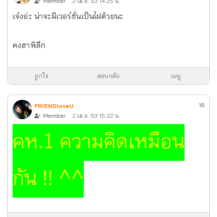
Member
2 เม.ย. 53 14:25 น.
เจ๋งอ่ะ น่าจะมีเวอร์ชั่นเป็นไฝด้วยนะ
คงฮาพิลึก
ถูกใจ
ตอบกลับ
เมนู
16
FRIENDloveU
Member
2 เม.ย. 53 15:22 น.
คห.1 ความคิดเหมือน
กัน !! ^^