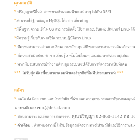
คุณสมบัติ
*
ปริญญาตรีขึ้นไปสาขาทางด้านคอมพิวเตอร์ อายุ ไม่เกิน 35 ปี
*
สามารถใช้ฐานข้อมูล MySQL ได้อย่างเชี่ยวชาญ
*
มีพื้นฐานความเข้าใจ OS สามารถติดตั้ง ใช้งานและปรับแต่งเซิฟเวอร์ Linux ได้
*
มีความรู้เกี่ยวกับเนตเวิร์ค ระบบปฏิบัติการ Linux
*
มีความสามารถอ่านและเขียนภาษาอังกฤษได้ดีพอสมควรสามารถค้นคว้าจากหนั
*
มีความรับผิดชอบ รักการเรียนรู้เทคโนโลยีใหม่ๆ และพัฒนาตัวเองอยู่เสมอ
*
หากมีประสบการณ์ทำงานด้านดูแลระบบจะได้รับการพิจารณาเป็นพิเศษ
***
ไม่รับผู้สมัครที่จบสาขาคอมพิวเตอร์ธุรกิจที่ไม่มีประสบการณ์
***
สมัคร
*
สนใจ ส่ง Resume และ Portfolio ที่นำเสนอความสามารถและตัวตนของคุณได้ดีที
มาทางอีเมล
xeon@dek-d.com
*
สอบถามรายละเอียดการสมัครงาน
คุณปริญญา 02-860-1142 ต่อ 16
*
คำเตือน :
ตำแหน่งงานนี้ ไม่รับข้อมูลสมัครงานทางไปรษณีย์และวิธีการ walk-i