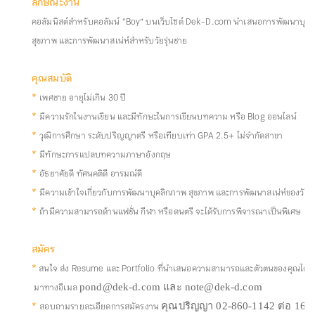
ลักษณะงาน
คอลัมนิสต์สำหรับคอลัมน์ “Boy”
บนเว็บไซต์ Dek-D.com นำเสนอการพัฒนาบุคล
สุขภาพ และการพัฒนาสเน่ห์สำหรับวัยรุ่นชาย
คุณสมบัติ
*
เพศชาย อายุไม่เกิน 30 ปี
*
มีความรักในงานเขียน และมีทักษะในการเขียนบทความ หรือ Blog ออนไลน์
*
วุฒิการศึกษา ระดับปริญญาตรี หรือเทียบเท่า GPA 2.5+ ไม่จำกัดสาขา
*
มีทักษะการแปลบทความภาษาอังกฤษ
*
อัธยาศัยดี ทัศนคติดี อารมณ์ดี
*
มีความเข้าใจเกี่ยวกับการพัฒนาบุคลิกภาพ สุขภาพ และการพัฒนาสเน่ห์ของวัยรุ
*
ถ้ามีความสามารถด้านแฟชั่น กีฬา หรือดนตรี จะได้รับการพิจารณาเป็นพิเศษ
สมัคร
*
สนใจ ส่ง Resume และ Portfolio ที่นำเสนอความสามารถและตัวตนของคุณได้ดีที
มาทางอีเมล
pond@dek-d.com และ note@dek-d.com
*
สอบถามรายละเอียดการสมัครงาน
คุณปริญญา 02-860-1142 ต่อ 16