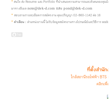
*
สนใจ ส่ง Resume และ Portfolio ที่นำเสนอความสามารถและตัวตนของคุณได้ดีที
มาทางอีเมล
note@dek-d.com และ pond@dek-d.com
*
สอบถามรายละเอียดการสมัครงาน คุณปริญญา 02-860-1142 ต่อ 16
*
คำเตือน :
ตำแหน่งงานนี้ ไม่รับข้อมูลสมัครงานทางไปรษณีย์และวิธีการ walk-i
ที่ตั้งสำนั
ใกล้สถานีรถไฟฟ้า BTS สะ
คลิกเพื่อด