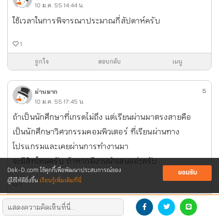
10 ม.ค. 55 14:44 น.
ใช้เวลาในการพิจารณาประมาณกี่สัปดาห์ครับ
1
ถูกใจ
ตอบกลับ
เมนู
5
ผ่านมาก
10 ม.ค. 55 17:45 น.
ถ้าเป็นนักศึกษาที่เกรดไม่ถึง แต่เรียนผ่านมาตรงสายคือ
เป็นนักศึกษาวิศวกรรมคอมพิวเตอร์ ที่เรียนผ่านทาง
โปรแกรมและเคยผ่านการทำงานมา
จะมีสิทใหมครับ ถ้าหากมีงานนำเสนออ่ะครับ
Dek-D.com ใช้คุกกี้เพื่อพัฒนาประสบการณ์ของ
ยอมรับ
ผู้ใช้ให้ดียิ่งขึ้น
เรียนรู้เพิ่มเติมที่นี่
1
ถูกใจ
ตอบกลับ
เมนู