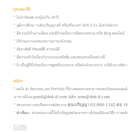
คุณสมบัติ
*
ไม่จำกัดเพศ อายุไม่เกิน 30 ปี
*
วุฒิการศึกษา ระดับปริญญาตรี หรือเทียบเท่า GPA 2.5+ ไม่จำกัดสาขา
*
มีความรักในงานเขียน และมีทักษะในการเขียนบทความ หรือ Blog ออนไลน์
*
มีทักษะการแปลบทความภาษาอังกฤษ
*
อัธยาศัยดี ทัศนคติดี อารมณ์ดี
*
มีความเข้าใจเกี่ยวกับระบบแอดมิชชั่น และสอบตรงเป็นอย่างดี
*
ถ้าเป็นผู้ที่มีทักษะในการพูดหรือบรรยาย หรือดำเนินรายการ จะได้รับการพิจาร
สมัคร
*
สนใจ ส่ง Resume และ Portfolio ที่นำเสนอความสามารถและตัวตนของคุณได้ดีที
มาทางอีเมล
pond@dek-d.com และ note@dek-d.com
*
สอบถามรายละเอียดการสมัครงาน
คุณปริญญา 02-860-1142 ต่อ 16
*
คำเตือน :
ตำแหน่งงานนี้ ไม่รับข้อมูลสมัครงานทางไปรษณีย์และวิธีการ walk-i