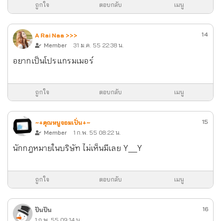
ถูกใจ
ตอบกลับ
เมนู
14
A Rai Naa >>>
Member
31 ม.ค. 55 22:38 น.
อยากเป็นโปรแกรมเมอร์
ถูกใจ
ตอบกลับ
เมนู
15
~+คุณหนูจอมเปิ่น+~
Member
1 ก.พ. 55 08:22 น.
นักกฎหมายในบริษัท ไม่เห็นมีเลย Y__Y
ถูกใจ
ตอบกลับ
เมนู
16
ปันปัน
1 ก.พ. 55 09:14 น.