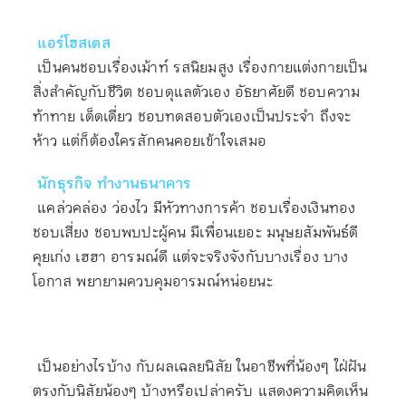
แอร์โฮสเตส
เป็นคนชอบเรื่องเม้าท์ รสนิยมสูง เรื่องกายแต่งกายเป็น
สิ่งสำคัญกับชีวิต ชอบดุแลตัวเอง อัธยาศัยดี ชอบความ
ท้าทาย เด็ดเดี่ยว ชอบทดสอบตัวเองเป็นประจำ ถึงจะ
ห้าว แต่ก็ต้องใครสักคนคอยเข้าใจเสมอ
นักธุรกิจ ทำงานธนาคาร
แคล่วคล่อง ว่องไว มีหัวทางการค้า ชอบเรื่องเงินทอง
ชอบเสี่ยง ชอบพบปะผู้คน มีเพื่อนเยอะ มนุษยสัมพันธ์ดี
คุยเก่ง เฮฮา อารมณ์ดี แต่จะจริงจังกับบางเรื่อง บาง
โอกาส พยายามควบคุมอารมณ์หน่อยนะ
เป็นอย่างไรบ้าง กับผลเฉลยนิสัย ในอาชีพที่น้องๆ ใฝ่ฝัน
ตรงกับนิสัยน้องๆ บ้างหรือเปล่าครับ แสดงความคิดเห็น