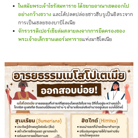
ในสมัยพระเจ้าไซรัสมหาราช ได้ขยายอาณาเขตออกไป
อย่างกว้างขวาง
และได้ปลดปล่อยชาวฮีบรูเป็นอิสระจาก
การเป็นเชลยของบาบิโลเนีย
จักรวรรดิเปอร์เซียล่มสลายลงจากการยึดครองของ
พระเจ้าอเล็กซานเดอร์มหาราช
แห่งมาซิโดเนีย