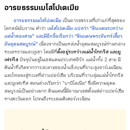
อารยธรรมเมโสโปเตเมีย
อารยธรรมเมโสโปเตเมีย
เป็นอารยธรรมที่เก่าแก่ที่สุดของ
โลกสมัยโบราณ คำว่า
เมโสโปเตเมีย แปลว่า “ดินแดนระหว่าง
แม่น้ำสองสาย” และมีอีกชื่อเรียกว่า “ดินแดนพระจันทร์เสี้ยว
อันอุดมสมบูรณ์”
เนื่องจากเป็นแหล่งน้ำอุดมสมบูรณ์ท่ามกลาง
ทะเลทรายและภูเขา โดยมีที่
ตั้งอยู่ระหว่างแม่น้ำไทกริส และยู
เฟรทีส
ปัจจุบันอยู่ในเขตแดนประเทศอิรัก แม่น้ำทั้ง 2 สาย มี
ต้นน้ำที่เกิดจากการละลายของน้ำแข็งบนที่ราบสูงอาร์เมเนียน
และไหลลงสู่ทะเลที่อ่าวเปอร์เซีย บริเวณที่ราบลุ่มแม่น้ำไทกรีส
และยูเฟรทีส ตอนล่างเรียกว่า “บาบิโลเนีย” ซึ่งมีความอุดม
สมบูรณ์เป็นอย่างมาก ดินแดนนี้มีอาณาเขตตั้งแต่อ่าวเปอร์เซีย
ทางตะวันออก ไปจนถึงทะเลเมดิเตอร์เรเนียน