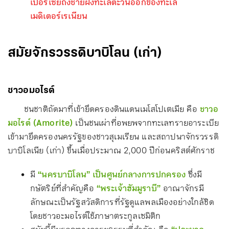
เปอร์เซียถึงชายฝั่งทะเลตะวันออกของทะเล
เมดิเตอร์เรเนียน
สมัยจักรวรรดิบาบิโลน (เก่า)
ชาวอมอไรต์
ชนชาติถัดมาที่เข้ายึดครองดินแดนเมโสโปเตเมีย คือ
ชาวอ
มอไรต์ (Amorite)
เป็นชนเผ่าที่อพยพจากทะเลทรายอาระเบีย
เข้ามายึดครองนครรัฐของชาวสุเมเรียน และสถาปนาจักรวรรดิ
บาบิโลเนีย (เก่า) ขึ้นเมื่อประมาณ 2,000 ปีก่อนคริสต์ศักราช
มี
“นครบาบิโลน” เป็นศูนย์กลางการปกครอง
ซึ่งมี
กษัตริย์ที่สำคัญคือ
“พระเจ้าฮัมมูราบี”
อาณาจักรมี
ลักษณะเป็นรัฐสวัสดิการที่รัฐดูแลพลเมืองอย่างใกล้ชิด
โดยชาวอะมอไรต์ใช้ภาษาตระกูลเซมิติก