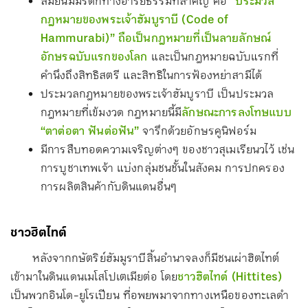
สมัยนี้มีมรดกทางอารยธรรมที่สำคัญ คือ
“ประมวล
กฎหมายของพระเจ้าฮัมบูราบี (Code of
Hammurabi)” ถือเป็นกฎหมายที่เป็นลายลักษณ์
อักษรฉบับแรกของโลก
และเป็นกฎหมายฉบับแรกที่
คำนึงถึงสิทธิสตรี และสิทธิในการฟ้องหย่าสามีได้
ประมวลกฎหมายของพระเจ้าฮัมบูราบี เป็นประมวล
กฎหมายที่เข้มงวด กฎหมายนี้มี
ลักษณะการลงโทษแบบ
“ตาต่อตา ฟันต่อฟัน”
จารึกด้วยอักษรคูนิฟอร์ม
มีการสืบทอดความเจริญต่างๆ ของชาวสุเมเรียนวไว้ เช่น
การบูชาเทพเจ้า แบ่งกลุ่มชนชั้นในสังคม การปกครอง
การผลิตสินค้ากับดินแดนอื่นๆ
ชาวฮิตไทต์
หลังจากกษัตริย์ฮัมมูราบีสิ้นอำนาจลงก็มีชนเผ่าฮิตไทต์
เข้ามาในดินแดนเมโสโปเตเมียต่อ โดย
ชาวฮิตไทต์ (
Hittites
)
เป็นพวกอินโด-ยูโรเปียน ที่อพยพมาจากทางเหนือของทะเลดำ