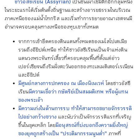
ชาวอัสซีเรียน (Assyrian)
เป็นชนเผ่าเซมิติกอีกกลุ่มหนึ่ง
ในระยะแรกได้เริ่มต้นตั้งถิ่นฐานและสร้างอารยธรรมในบริเวณ
ภาคเหนือของแม่น้ำไทกริส และเริ่มทำการขยายอาณาเขตจนมี
อำนาจครอบคลุมทางเหนือของหุบเขาทั้งหมด
จากการเข้ายึดครองดินแดนทั้งหมดของเมโสโปเตเมีย
รวมถึงอียิปต์เหนือ ทำให้ชาวอัสซีเรียนเป็นเจ้าแห่งดิน
แดนวงพระจันทร์เสี้ยวที่ครอบคลุมพื้นที่ตั้งแต่อ่าว
เปอร์เซียจนถึงริมฝั่งตะวันออกของทะเลเมดิเตอร์เรเนียน
และอียิปต์
มีศูนย์กลางการปกครอง ณ เมืองนิเนเวห์
โดยชาวอัสซี
เรียน
มีความเชื่อว่า กษัตริย์เป็นสมมติเทพ หรือผู้แทน
ของพระเจ้า
มีความเก่งในด้านการรบ ทำให้สามารถขยายจักรวรรดิ
ไปอย่างกว้างขวาง
และนับว่าเป็นจักรวรรดิแรกที่เจริญ
ขึ้นในยุคเหล็ก โดย
มีอนุสรณ์ที่บ่งบอกถึงความยิ่งใหญ่
ของยุคถูกสร้างเป็น “ประติมากรรมนูนต่ำ”
ภาพที่