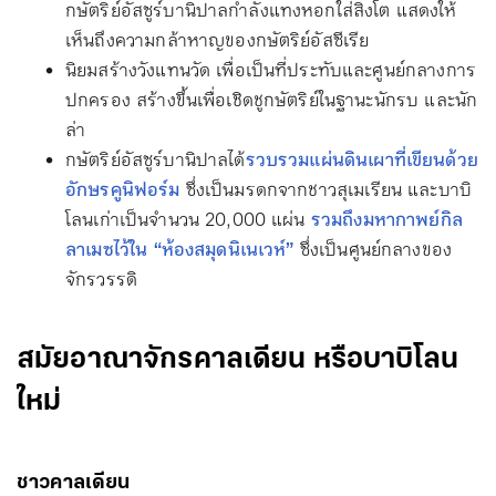
กษัตริย์อัสซูร์บานิปาลกำลังแทงหอกใส่สิงโต แสดงให้
เห็นถึงความกล้าหาญของกษัตริย์อัสซีเรีย
นิยมสร้างวังแทนวัด เพื่อเป็นที่ประทับและศูนย์กลางการ
ปกครอง สร้างขึ้นเพื่อเชิดชูกษัตริย์ในฐานะนักรบ และนัก
ล่า
กษัตริย์อัสซูร์บานิปาลได้
รวบรวมแผ่นดินเผาที่เขียนด้วย
อักษรคูนิฟอร์ม
ซึ่งเป็นมรดกจากชาวสุเมเรียน และบาบิ
โลนเก่าเป็นจำนวน 20,000 แผ่น
รวมถึงมหากาพย์กิล
ลาเมซไว้ใน “ห้องสมุดนิเนเวห์”
ซึ่งเป็นศูนย์กลางของ
จักรวรรดิ
สมัยอาณาจักรคาลเดียน หรือบาบิโลน
ใหม่
ชาวคาลเดียน