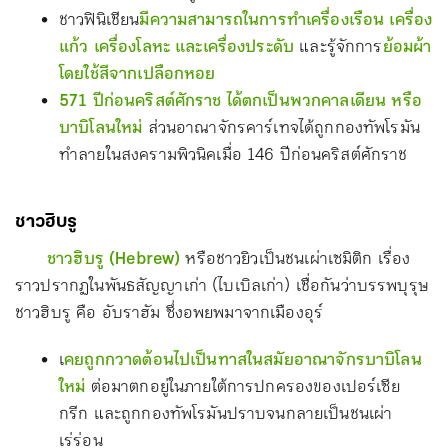
ชาวฟินิเชียน
มีความสามารถในการทำเครื่องเรือน เครื่อง
แก้ว เครื่องโลหะ และเครื่องประดับ
และรู้จักการ
ย้อมผ้า
โดยใช้สีจากเปลือกหอย
571 ปีก่อนคริสต์ศักราช ได้ตกเป็นพวกคาลเดียน หรือ
บาบิโลนใหม่
ส่วนอาณาจักรคาร์เทจได้ถูกกองทัพโรมัน
ทำลายในสงครามพิวนิคเมื่อ 146 ปีก่อนคริสต์ศักราช
ชาวฮิบรู
ชาวฮิบรู (Hebrew)
หรือชาวยิวเป็นชนเผ่าเซมิติก เรื่อง
ราวปรากฏในพันธสัญญาเก่า (ไบเบิลเก่า) เชื่อกันว่าบรรพบุรุษ
ชาวฮิบรู คือ อับราฮัม ซึ่งอพยพมาจากเมืองอุร์
เ
คยถูกกวาดต้อนไปเป็นทาสในสมัยอาณาจักรบาบิโลน
ใหม่
ต่อมาตกอยู่ในภายใต้การปกครองของเปอร์เซีย
กรีก และถูกกองทัพโรมันปราบจนกลายเป็นชนเผ่า
เร่ร่อน