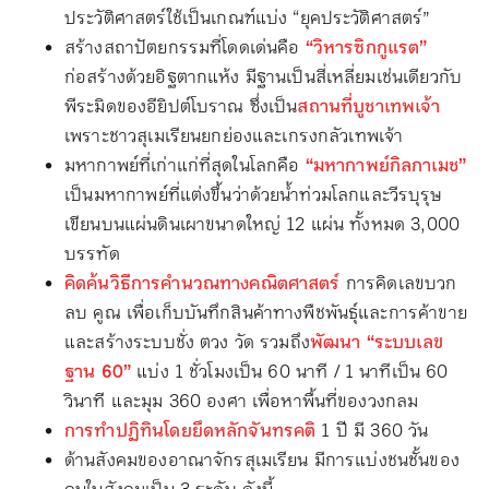
ประวัติศาสตร์ใช้เป็นเกณฑ์แบ่ง “ยุคประวัติศาสตร์”
สร้างสถาปัตยกรรมที่โดดเด่นคือ
“วิหารซิกกูแรต”
ก่อสร้างด้วยอิฐตากแห้ง มีฐานเป็นสี่เหลี่ยมเช่นเดียวกับ
พีระมิดของอียิปต์โบราณ ซึ่งเป็น
สถานที่บูชาเทพเจ้า
เพราะชาวสุเมเรียนยกย่องและเกรงกลัวเทพเจ้า
มหากาพย์ที่เก่าแก่ที่สุดในโลกคือ
“มหากาพย์กิลกาเมช”
เป็นมหากาพย์ที่แต่งขึ้นว่าด้วยน้ำท่วมโลกและวีรบุรุษ
เขียนบนแผ่นดินเผาขนาดใหญ่ 12 แผ่น ทั้งหมด 3,000
บรรทัด
คิดค้นวิธีการคำนวณทางคณิตศาสตร์
การคิดเลขบวก
ลบ คูณ เพื่อเก็บบันทึกสินค้าทางพืชพันธุ์และการค้าขาย
และสร้างระบบชั่ง ตวง วัด รวมถึง
พัฒนา “ระบบเลข
ฐาน 60”
แบ่ง 1 ชั่วโมงเป็น 60 นาที / 1 นาทีเป็น 60
วินาที และมุม 360 องศา เพื่อหาพื้นที่ของวงกลม
การทำปฏิทินโดยยึดหลักจันทรคติ
1 ปี มี 360 วัน
ด้านสังคมของอาณาจักรสุเมเรียน มีการแบ่งชนชั้นของ