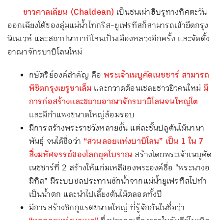
ชาวคาลเดียน (Chaldean)
เป็นชนเผ่าฮีบรูทางทิศตะวัน
ออกเฉียงใต้ของลุ่มแม่น้ำไทกริส-ยูเฟรทีสก็สามารถเข้ายึดกรุง
นิเนเวห์ และสถาปนาบาบิโลนเป็นเมืองหลวงอีกครั้ง และจัดตั้ง
อาณาจักรบาบิโลนใหม่
กษัตริย์องค์สำคัญ คือ
พระเจ้าเนบูคัดเนซซาร์ สามารถ
พิชิตกรุงเยรูซาเล็ม
และกวาดต้อนเชลยชาวยิวคนใหม่
มี
การก่อสร้างและขยายอาณาจักรบาบิโลนจนใหญ่โต
และมีกำแพงขนาดใหญ่ล้อมรอบ
มีการสร้างพระราชวังหลายชั้น แต่ละชั้นปลูต้นไม้นานา
พันธุ์ จนได้ชื่อว่า
“สวนลอยแห่งบาบิโลน” เป็น 1 ใน 7
สิ่งมหัศจรรย์ของโลกยุคโบราณ
สร้างโดยพระเจ้าเนบูคัด
เนซซาร์ที่ 2 สร้างให้แก่มเหสีของพระองค์ชื่อ “พระนางอ
มิทิส” มีระบบชลประทานชักน้ำจากแม่น้ำยูเฟรทีสไปทำ
เป็นน้ำตก และนำไปเลี้ยงต้นไม้ตลอดทั้งปี
มีการสร้างซิกกูแรตขนาดใหญ่ ที่รู้จักกันในชื่อว่า