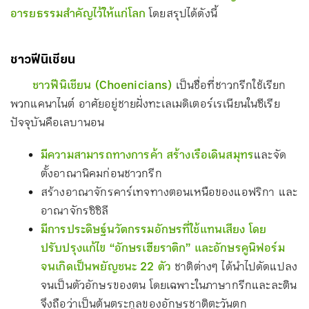
อารยธรรมสำคัญไว้ให้แก่โลก
โดยสรุปได้ดังนี้
ชาวฟีนิเชียน
ชาวฟีนิเชียน (Choenicians)
เป็นชื่อที่ชาวกรีกใช้เรียก
พวกแคนาไนต์ อาศัยอยู่ชายฝั่งทะเลเมดิเตอร์เรเนียนในซีเรีย
ปัจจุบันคือเลบานอน
มีความสามารถทางการค้า สร้างเรือเดินสมุทร
และจัด
ตั้งอาณานิคมก่อนชาวกรีก
สร้างอาณาจักรคาร์เทจทางตอนเหนือของแอฟริกา และ
อาณาจักรซิซิลี
มีการประดิษฐ์นวัตกรรมอักษรที่ใช้แทนเสียง โดย
ปรับปรุงแก้ไข “อักษรเฮียราติก” และอักษรคูนิฟอร์ม
จนเกิดเป็นพยัญชนะ 22 ตัว
ชาติต่างๆ ได้นำไปดัดแปลง
จนเป็นตัวอักษรของตน โดยเฉพาะในภาษากรีกและละติน
จึงถือว่าเป็นต้นตระกูลของอักษรชาติตะวันตก