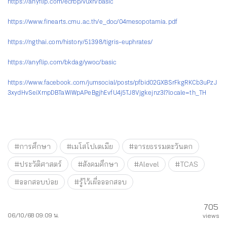
https://anyflip.com/ecrbp/vuxh/basic
https://www.finearts.cmu.ac.th/e_doc/04mesopotamia.pdf
https://ngthai.com/history/51398/tigris-euphrates/
https://anyflip.com/bkdag/ywoc/basic
https://www.facebook.com/jumsocial/posts/pfbid02GXBSrFkgRKCb3uPzJ
3xydHvSeiXrnpDBTaWiWpAPeBgjhEvfU4j5TJ8Vjgkejnz3l?locale=th_TH
#การศึกษา
#เมโสโปเตเมีย
#อารยธรรมตะวันตก
#ประวัติศาสตร์
#สังคมศึกษา
#Alevel
#TCAS
#ออกสอบบ่อย
#รู้ไว้เผื่อออกสอบ
705
06/10/68 09:09 น.
views