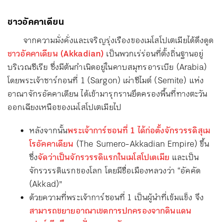
ชาวอัคคาเดียน
จากความมั่งคั่งและเจริญรุ่งเรืองของเมโสโปเตเมียได้ดึงดูด
ชาวอัคคาเดียน (Akkadian)
เป็นพวกเร่ร่อนที่ตั้งถิ่นฐานอยู่
บริเวณซีเรีย ซึ่งมีต้นกำเนิดอยู่ในคาบสมุทรอารเบีย (Arabia)
โดยพระเจ้าซาร์กอนที่ 1 (Sargon) เผ่าซีไมต์ (Semite) แห่ง
อาณาจักรอัคคาเดียน ได้เข้ามารุกรานยึดครองพื้นที่ทางตะวัน
ออกเฉียงเหนือของเมโสโปเตเมียไป
หลังจากนั้น
พระเจ้าการ์ซอนที่ 1 ได้ก่อตั้งจักรวรรดิสุเม
โรอัคคาเดียน
(The Sumero-Akkadian Empire) ขึ้น
ซึ่ง
จัดว่าเป็นจักรวรรดิแรกในเมโสโปเตเมีย
และเป็น
จักรวรรดิแรกของโลก โดยมีชื่อเมืองหลวงว่า “อัคคัด
(Akkad)”
ด้วยความที่พระเจ้าการ์ซอนที่ 1 เป็นผู้นำที่เข้มแข็ง จึง
สามารถขยายอาณาเขตการปกครองจากดินแดน