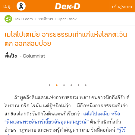
เมนู
เข้าสู่ระบบ
Dek-D.com
การศึกษา
Open Book
เมโสโปเตเมีย อารยธรรมเก่าแก่แห่งโลกตะวัน
ตก ออกสอบบ่อย
พี่แป้ง
- Columnist
·
·
·
·
·
·
ถ้าพูดถึงดินแดนแห่งอารยธรรม หลายคนอาจนึกถึงอียิปต์
โบราณ กรีก โรมัน แต่รู้หรือไม่ว่า... มีอีกหนึ่งอารยธรรมที่เก่า
แก่ของโลกตะวันตกในดินแดนที่เรียกว่า
เมโสโปเตเมีย หรือ
“ดินแดนพระจันทร์เสี้ยวอันอุดมสมบูรณ์”
ต้นกำเนิดทั้งตัว
อักษร กฎหมาย และความรู้สำคัญมากมาย วันนี้คอลัมน์
“รู้ไว้