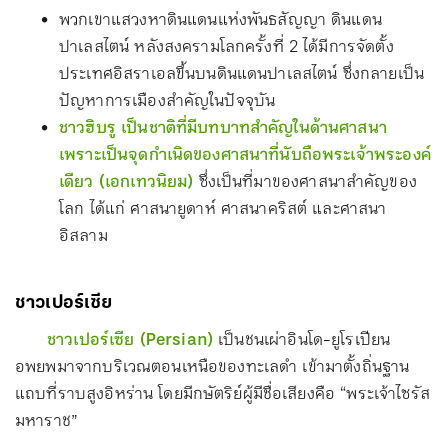
พวกเขาแสวงหาดินแดนแห่งพันธสัญญา ดินแดน
ปาเลสไตน์ หลังสงครามโลกครั้งที่ 2 ได้มีการจัดตั้ง
ประเทศอิสราเอลขึ้นบนดินแดนปาเลสไตน์ ซึ่งกลายเป็น
ปัญหาการเมืองสำคัญในปัจจุบัน
ชาวฮิบรู เป็นชาติที่มีบทบาทสำคัญในด้านศาสนา
เพราะเป็นจุดกำเนิดของศาสนาที่นับถือพระเจ้าพระองค์
เดียว (เอกเทวนิยม)
ซึ่งเป็นที่มาของศาสนาสำคัญของ
โลก ได้แก่ ศาสนายูดาห์ ศาสนาคริสต์ และศาสนา
อิสลาม
ชาวเปอร์เซีย
ชาวเปอร์เซีย (Persian)
เป็นชนเผ่าอินโด-ยูโรเปียน
อพยพมาจากบริเวณตอนเหนือของทะเลดำ เข้ามาตั้งถิ่นฐาน
แถบที่ราบสูงอิหร่าน โดยมีกษัตริย์ผู้มีชื่อเสียงคือ “พระเจ้าไซรัส
มหาราช”