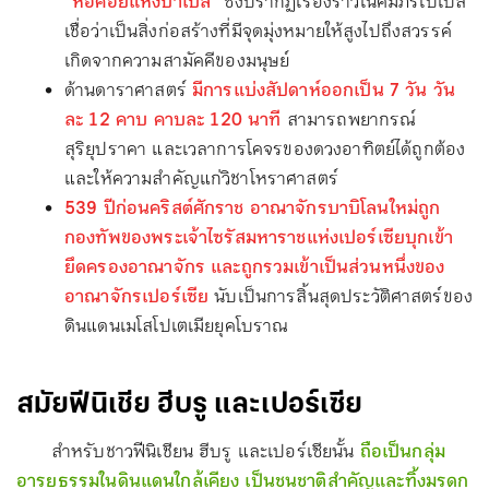
“หอคอยแห่งบาเบล”
ซึ่งปรากฏเรื่องราวในคัมภีร์ไบเบิล
เชื่อว่าเป็นสิ่งก่อสร้างที่มีจุดมุ่งหมายให้สูงไปถึงสวรรค์
เกิดจากความสามัคคีของมนุษย์
ด้านดาราศาสตร์
มีการแบ่งสัปดาห์ออกเป็น 7 วัน วัน
ละ 12 คาบ คาบละ 120 นาที
สามารถพยากรณ์
สุริยุปราคา และเวลาการโคจรของดวงอาทิตย์ได้ถูกต้อง
และให้ความสำคัญแก่วิชาโหราศาสตร์
539 ปีก่อนคริสต์ศักราช อาณาจักรบาบิโลนใหม่ถูก
กองทัพของพระเจ้าไซรัสมหาราชแห่งเปอร์เซียบุกเข้า
ยึดครองอาณาจักร และถูกรวมเข้าเป็นส่วนหนึ่งของ
อาณาจักรเปอร์เซีย
นับเป็นการสิ้นสุดประวัติศาสตร์ของ
ดินแดนเมโสโปเตเมียยุคโบราณ
สมัยฟีนิเชีย ฮีบรู และเปอร์เซีย
สำหรับชาวฟีนิเชียน ฮีบรู และเปอร์เซียนั้น
ถือเป็นกลุ่ม
อารยธรรมในดินแดนใกล้เคียง เป็นชนชาติสำคัญและทิ้งมรดก