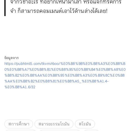
จากวิชาอะไร ที่อยากให้นำมาเล่า หรือแจกทริคการ
จำ ก็สามารถคอมเมนต์เอาไว้ด้านล่างได้เลย!
ข้อมูลจาก
https://pubhtml5.com/tkvm/rboo/%E0%B8%9B%E0%B8%A3%E0%B8%B
0%E0%B8%A7%E0%B8%B1%E0%B8%95%E0%B8%B4%E0%B8%A8%E0
%B8%B2%E0%B8%AA%E0%B8%95%E0%B8%A3%E0%B9%8C%E0%B8
%AA%E0%B8%B2%E0%B8%81%E0%B8%A5_%E0%B8%A1.4-
%E0%B8%A1.6/32
#การศึกษา
#อารยธรรมโรมัน
#โรมัน