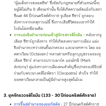
“ผู้เผด็จการตลอดชีพ” ซึ่งขัดกับกฎหมายที่ตำแหน่งนี้จะ
อยู่ได้ไม่เกิน 6 เดือนเท่านั้น จึงได้เกิดความขัดแย้งกับสภา
ซีเนต 44 ปีก่อนคริสต์ศักราช จูเลียส ซีซาร์ ถูกลอบ
สังหารจากเหตุการณ์นี้ ซึ่งการเสียชีวิตของเขาทำให้
โรมันไม่เหมือนเดิม
การแย่งชิงอำนาจก่อนเข้าสู่จักรสรรดิโรมัน :
หลังจากจู
เลียส ซีซาร์ถูกสังหาร ทำให้เกิดสงครามการเมือง แย่ง
ชิงอำนาจระหว่างชนชั้นปกครอง และนายทหาร โดย ออ
คตาเวียน (Octavain) หลานชายหรือลูกบุญธรรมของจู
เลียส ซีซาร์ สามารถปราบมาร์ค แอนโทนี (Mark
Antony) คู่แข่งทางการเมืองคนสำคัญซึ่งปกครองอียิปต์
ร่วมกับพระนางคลีโอพัตรา (Cleopatra) สำเร็จ ทำให้
ออคตาเวียนกลายเป็นผู้มีอำนาจสูงสุดในโรม
3. ยุคจักรววรดิโรมัน (133 - 30 ปีก่อนคริสต์ศักราช)
การขึ้นสู่อำนาจของออกัสตัส :
27 ปีก่อนคริสต์ศักราช