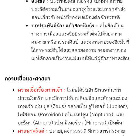
อิเนียด :
ประพันธ์โดย เวอร์จิล เป็นมหากาพย์
ประวัติความเป็นมาของกรุงโรมและแทรกคำสั่ง
สอนเกี่ยวกับหน้าที่ของพลเมืองต่อจักรวรรดิ
บทประพันธ์ร้อยแก้วของซิเซโร :
เป็นข้อเขียน
ทางการเมืองและจริยธรรมที่เต็มไปด้วยความ
คมคาย หรือวรรณศิลป์ และจดหมายของซิเซโรที่
ใช้ภาษาละตินได้สละสลวยงดงาม จนผลงานของ
เขาได้กลายเป็นงานแม่แบบให้แก่ผู้รักภาษาละติน
ความเชื่อและศาสนา
ความเชื่อเรื่องเทพเจ้า :
โรมันได้รับอิทธิพลจากเทพ
ปกรณัมกรีก และมีการปรับเปลี่ยนชื่อและลักษณะของ
เทพเจ้า เช่น ซูส (Zeus) กลายเป็น จูปิเตอร์ (Jupiter),
โพไซดอน (Poseidon) เป็น เนปจูน (Neptune), และ
อะธีนา (Athena) เป็น มิเนอร์วา (Minerva) เป็นต้น
ศาสนาคริสต์ :
ปลายยุคจักรวรรดิ มีการแพร่กระจาย