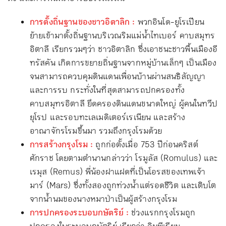
การตั้งถิ่นฐานของชาวอิตาลิก :
พวกอินโด-ยูโรเปียน
ย้ายเข้ามาตั้งถิ่นฐานบริเวณริมแม่น้ำไทเบอร์ คาบสมุทร
อิตาลี เรียกรวมๆว่า ชาวอิตาลิก ซึ่งเอาชนะชาวพื้นเมืองอี
ทรัสคัน เกิดการขยายถิ่นฐานจากหมู่บ้านเล็กๆ เป็นเมือง
จนสามารถควบคุมดินแดนเพื่อนบ้านผ่านสนธิสัญญา
และการรบ กระทั่งในที่สุดสามารถปกครองทั้ง
คาบสมุทรอิตาลี ยึดครองดินแดนขนาดใหญ่ ผู้คนในทวีป
ยุโรป และรอบทะเลเมดิเตอร์เรเนียน และสร้าง
อาณาจักรโรมขึ้นมา รวมถึงกรุงโรมด้วย
การสร้างกรุงโรม :
ถูกก่อตั้งเมื่อ 753 ปีก่อนคริสต์
ศักราช โดยตามตำนานกล่าวว่า โรมูลัส (Romulus) และ
เรมุส (Remus) พี่น้องฝาแฝดที่เป็นโอรสของเทพเจ้า
มาร์ (Mars) ซึ่งทั้งสองถูกท่วงน้ำแต่รอดชีวิต และเติบโต
จากน้ำนมของนางหมาป่าเป็นผู้สร้างกรุงโรม
การปกครองระบอบกษัตริย์ :
ช่วงแรกกรุงโรมถูก