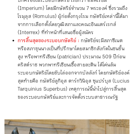
ปกครองในระบอบกษัตริย์ เรียกว่า อิมพีเรียม
(Imperium) โดยมีกษัตริย์จำนวน 7 พระองค์ ซึ่งรวมถึง
โรมุลุส (Romulus) ผู้ก่อตั้งกรุงโรม กษัตริย์เหล่านี้ได้มา
จากการเลือกตั้งโดยวุฒิสภาและคณะอินแตร์เรกส์
(Interrex) ที่ทำหน้าที่เสนอชื่อผู้สมัคร
การสิ้นสุดของระบอบกษัตริย์ :
กษัตริย์จะมีสภาซีเนต
หรือสภาขุนนางเป็นที่ปรึกษาโดยสมาชิกสังกัดในชนชั้น
สูง หรือพาทรีเชียน (patrician) ประมาณ 509 ปีก่อน
คริสต์ราช พวกพาทรีเชียนเชื้อสายละติน ได้โค่นล้ม
ระบอบกษัตริย์โดยขับไล่ออกจากบัลลังก์ โดยกษัตริย์องค์
สุดท้ายคือ กษัตริย์ลูกิอุส ตาร์กวินิอุส ซุแปร์บุส (Lucius
Tarquinius Superbus) เหตุการณ์นี้นำไปสู่การสิ้นสุด
ของระบอบกษัตริย์และการจัดตั้งระบบสาธารณรัฐ