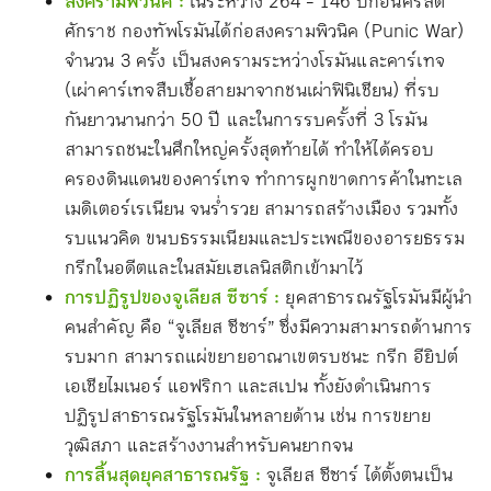
สงครามพิวนิค :
ในระหว่าง 264 - 146 ปีก่อนคริสต์
ศักราช กองทัพโรมันได้ก่อสงครามพิวนิค (Punic War)
จำนวน 3 ครั้ง เป็นสงครามระหว่างโรมันและคาร์เทจ
(เผ่าคาร์เทจสืบเชื้อสายมาจากชนเผ่าฟินิเชียน) ที่รบ
กันยาวนานกว่า 50 ปี และในการรบครั้งที่ 3 โรมัน
สามารถชนะในศึกใหญ่ครั้งสุดท้ายได้ ทำให้ได้ครอบ
ครองดินแดนของคาร์เทจ ทำการผูกขาดการค้าในทะเล
เมดิเตอร์เรเนียน จนร่ำรวย สามารถสร้างเมือง รวมทั้ง
รบแนวคิด ขนบธรรมเนียมและประเพณีของอารยธรรม
กรีกในอดีตและในสมัยเฮเลนิสติกเข้ามาไว้
การปฏิรูปของจูเลียส ซีซาร์ :
ยุคสาธารณรัฐโรมันมีผู้นำ
คนสำคัญ คือ “จูเลียส ซีซาร์” ซึ่งมีความสามารถด้านการ
รบมาก สามารถแผ่ขยายอาณาเขตรบชนะ กรีก อียิปต์
เอเชียไมเนอร์ แอฟริกา และสเปน ทั้งยังดำเนินการ
ปฏิรูปสาธารณรัฐโรมันในหลายด้าน เช่น การขยาย
วุฒิสภา และสร้างงานสำหรับคนยากจน
การสิ้นสุดยุคสาธารณรัฐ :
จูเลียส ซีซาร์ ได้ตั้งตนเป็น