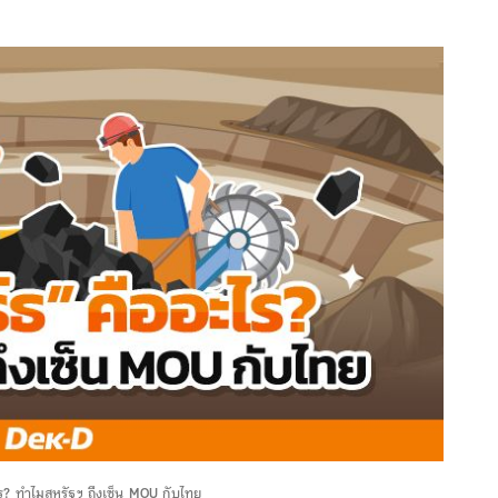
ะไร? ทำไมสหรัฐฯ ถึงเซ็น MOU กับไทย