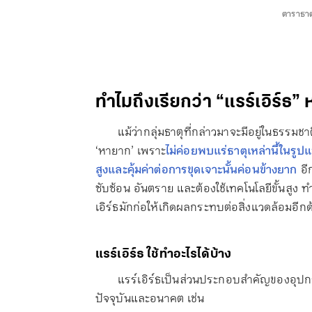
ตาราธาต
ทำไมถึงเรียกว่า “แรร์เอิร์ธ”
แม้ว่ากลุ่มธาตุที่กล่าวมาจะมีอยู่ในธรรมช
‘หายาก’ เพราะ
ไม่ค่อยพบแร่ธาตุเหล่านี้ในรูป
สูงและคุ้มค่าต่อการขุดเจาะนั้นค่อนข้างยาก
อี
ซับซ้อน อันตราย และต้องใช้เทคโนโลยีขั้นสูง 
เอิร์ธมักก่อให้เกิดผลกระทบต่อสิ่งแวดล้อมอีกด
แรร์เอิร์ธ ใช้ทำอะไรได้บ้าง
แรร์เอิร์ธเป็นส่วนประกอบสำคัญของอุปกรณ
ปัจจุบันและอนาคต เช่น