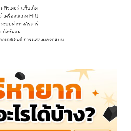
มพิวเตอร์ แท็บเล็ต
ร์ เครื่องสแกน MRI
 ระบบนำทาง/เรดาร์
า กังหันลม
ออเรสเซนต์ การแสดงผลจอแบน
ก