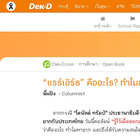
กระทู้
นิยาย
เว็บตูน
ควิซ
TCA
หน้าหลัก
School Re
Dek-D.com
การศึกษา
Open Book
“แรร์เอิร์ธ” คืออะไร? ทำไ
พี่แป้ง
- Columnist
จากกรณี
“โดนัลด์ ทรัมป์” ประธานาธิบ
ยากกับประเทศไทย
วันนี้คอลัมน์
“รู้ไว้เผื่ออ
ว่าคืออะไร ทำไมหายาก และถึงได้รับความสน