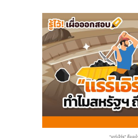
“แรร์เอิร์ธ” คืออ