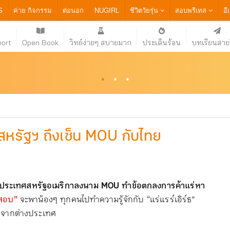
S
ค่าย กิจกรรม
ต่อนอก
NUGIRL
ชีวิตวัยรุ่น
สอบพรีเทส
อี
port
Open Book
วิทย์ง่ายๆ สบายมาก
ประเด็นร้อน
บทเรียนสายว
·
·
·
มสหรัฐฯ ถึงเซ็น MOU กับไทย
ดีประเทศสหรัฐอเมริกาลงนาม MOU ทำข้อตกลงการค้าแร่หา
อกสอบ”
จะพาน้องๆ ทุกคนไปทำความรู้จักกับ “แร่แรร์เอิร์ธ”
ใจจากต่างประเทศ