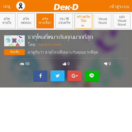
เมนู
เข้าสู่ระบบ
สร้างควิซ
แต่ง
ควิซ
ควิซ
ควิซ
ประวัติ
Visual
ใหม่
Visual
ทายใจ
ทดสอบ
ทางเลือก
แข่งควิซ
Novel
Novel
ธาตุไหนที่เหมาะกับคุณมากที่สุด
โดย:
square room
บันเทิง
มาดูกันว่า ธาตุไหนที่เหมาะกับคุณมากที่สุด
56
0
0