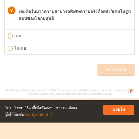
?
เคยคิดไหมว่าความสามารถพิเศษความจริงคือพลังวิเศษในรูป
แบบของโลกมนุษย์
เคย
ไม่เคย
ข้อถัดไป
ควิซนี้เป็นข้อมูลที่ตั้งโดยผู้ใช้งานของเว็บไซต์ Dek-D.com หากพบเห็นข้อมูลที่ไม่เหมาะสม โปรดแจ้ง
webmaster@dek-d.com
www.Dek-D.com
©1999-2026; All rights reserved by Dek-D Interactive Co.,Ltd.
Dek-D.com ใช้คุกกี้เพื่อพัฒนาประสบการณ์ของ
ยอมรับ
ผู้ใช้ให้ดียิ่งขึ้น
เรียนรู้เพิ่มเติมที่นี่